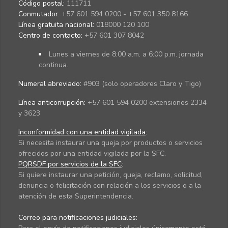
Código postal:
111711
Conmutador:
+57 601 594 0200 - +57 601 350 8166
Línea gratuita nacional:
018000 120 100
Centro de contacto:
+57 601 307 8042
Lunes a viernes de 8:00 a.m. a 6:00 p.m. jornada
continua.
Numeral abreviado:
#903 (solo operadores Claro y Tigo)
Línea anticorrupción:
+57 601 594 0200 extensiones 2334
y 3623
Inconformidad con una entidad vigilada
:
Si necesita instaurar una queja por productos o servicios
ofrecidos por una entidad vigilada por la SFC.
PQRSDF por servicios de la SFC
:
Si quiere instaurar una petición, queja, reclamo, solicitud,
denuncia o felicitación con relación a los servicios o a la
atención de esta Superintendencia.
Correo para notificaciones judiciales: