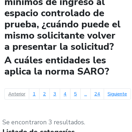
mínimos de ingreso al
espacio controlado de
prueba, ¿cuándo puede el
mismo solicitante volver
a presentar la solicitud?
A cuáles entidades les
aplica la norma SARO?
página anterior
pá
Anterior
1
2
3
4
5
...
24
Siguiente
Se encontraron 3 resultados.