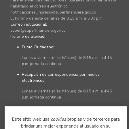
Para el envío de notificaciones judiciales únicamente está
habilitado el correo electrónico
notificaciones_ingreso@superfinanciera.gov.co
El horario de este canal es de 8:15 a.m. a 5:00 p.m.
Correo institucional:
super@superfinanciera.gov.co
Horario de atención
Punto Ciudadano
:
Lunes a viernes (días hábiles) de 8:15 a.m. a 4:15
p.m. jornada continua
Recepción de correspondencia por medios
electrónicos:
Lunes a viernes (días hábiles) de 8:15 a.m. a 4:45
p.m. jornada continua
Políticas
Mapa del sitio
Este sitio web usa
cookies
propias y de terceros para
brindar una mejor experiencia al usuario en su