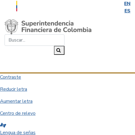
EN
ES
Saltar al contenido principal
Buscar...
Buscar
Desplegar navegación
Contraste
Reducir letra
Aumentar letra
Centro de relevo
Lengua de señas