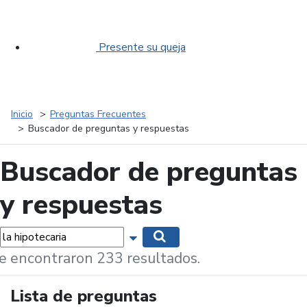
Presente su queja
Inicio
Preguntas Frecuentes
Buscador de preguntas y respuestas
Buscador de preguntas
y respuestas
labras...
Mostrar opciones de búsqueda
Buscar
e encontraron 233 resultados.
Lista de preguntas