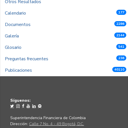
Otros Resultados
Calendario
177
Documentos
2286
Galería
2144
Glosario
541
Preguntas frecuentes
236
Publicaciones
40110
Síguenos:
Superintendencia Financiera de Colombia
Dirección:
Calle 7 No. 4 - 49 Bogotá, D.C.