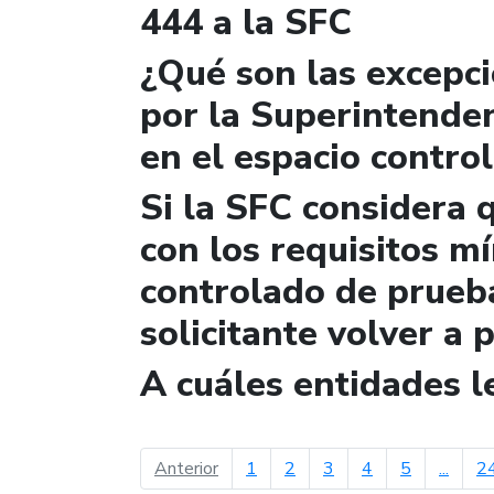
444 a la SFC
¿Qué son las excepc
por la Superintende
en el espacio contro
Si la SFC considera 
con los requisitos m
controlado de prueb
solicitante volver a 
A cuáles entidades 
página anterior
Anterior
1
2
3
4
5
...
2