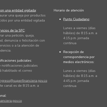
on una entidad vigilada
:
Horario de atención
taurar una queja por productos
Punto Ciudadano
:
cidos por una entidad vigilada
Lunes a viernes (días
vicios de la SFC
:
hábiles) de 8:15 a.m. a
rar una petición, queja,
4:15 p.m. jornada
ud, denuncia o felicitación con
continua
ervicios o a la atención de
dencia.
Recepción de
correspondencia por
ficaciones judiciales:
medios electrónicos:
 notificaciones judiciales
 habilitado el correo
Lunes a viernes (días
hábiles) de 8:15 a.m. a
ingreso@superfinanciera.gov.co
4:45 p.m. jornada
te canal es de 8:15 a.m. a
continua
ional:
anciera.gov.co