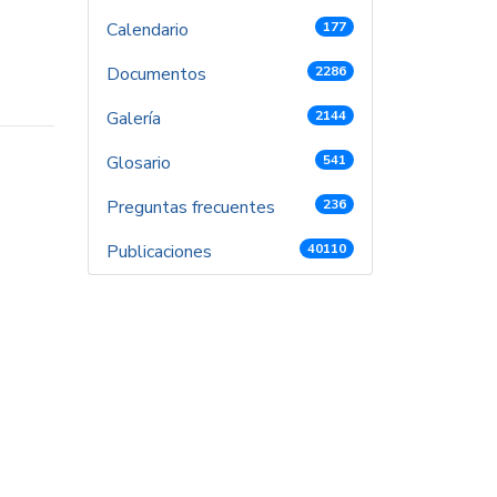
Calendario
177
Documentos
2286
Galería
2144
Glosario
541
Preguntas frecuentes
236
Publicaciones
40110