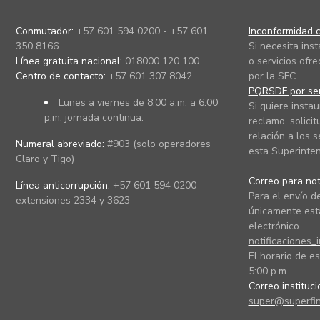
Conmutador:
+57 601 594 0200 - +57 601
Inconformidad c
350 8166
Si necesita ins
Línea gratuita nacional:
018000 120 100
o servicios ofre
Centro de contacto:
+57 601 307 8042
por la SFC.
PQRSDF por ser
Lunes a viernes de 8:00 a.m. a 6:00
Si quiere instau
p.m. jornada continua.
reclamo, solicit
relación a los s
Numeral abreviado:
#903 (solo operadores
esta Superinten
Claro y Tigo)
Correo para noti
Línea anticorrupción:
+57 601 594 0200
Para el envío de
extensiones 2334 y 3623
únicamente está
electrónico
notificaciones_
El horario de es
5:00 p.m.
Correo instituc
super@superfin