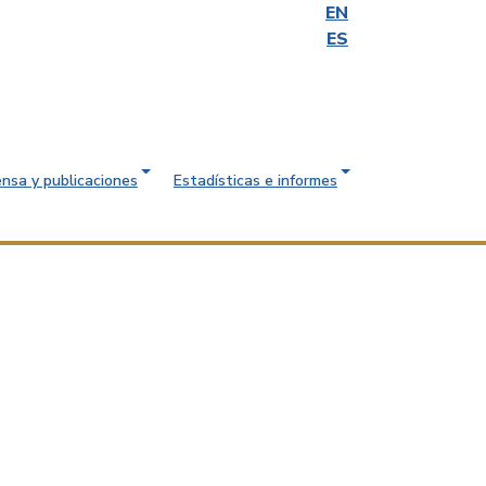
EN
ES
ensa y publicaciones
Estadísticas e informes