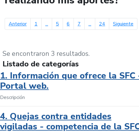
realizando mis aportes?
página anterior
pá
Anterior
1
...
5
6
7
...
24
Siguiente
Se encontraron 3 resultados.
Listado de categorías
1. Información que ofrece la SFC 
Portal web.
Descripción
4. Quejas contra entidades
vigiladas - competencia de la SF