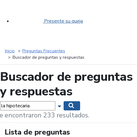
Presente su queja
Inicio
Preguntas Frecuentes
Buscador de preguntas y respuestas
Buscador de preguntas
y respuestas
labras...
Mostrar opciones de búsqueda
Buscar
e encontraron 233 resultados.
Lista de preguntas