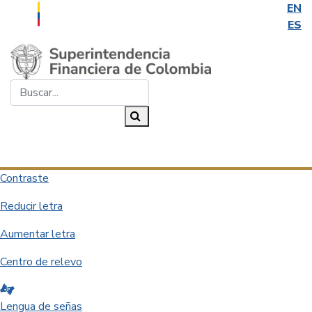
EN
ES
Saltar al contenido principal
Buscar...
Buscar
Desplegar navegación
Contraste
Reducir letra
Aumentar letra
Centro de relevo
Lengua de señas