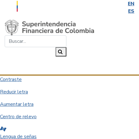
EN
ES
Saltar al contenido principal
Buscar...
Buscar
Desplegar navegación
Contraste
Reducir letra
Aumentar letra
Centro de relevo
Lengua de señas