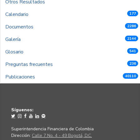
Otros Resultados
Calendario
177
Documentos
2286
Galería
2144
Glosario
541
Preguntas frecuentes
236
Publicaciones
40110
Síguenos:
Superintendencia Financiera de Colombia
Dirección:
Calle 7 No. 4 - 49 Bogotá, D.C.