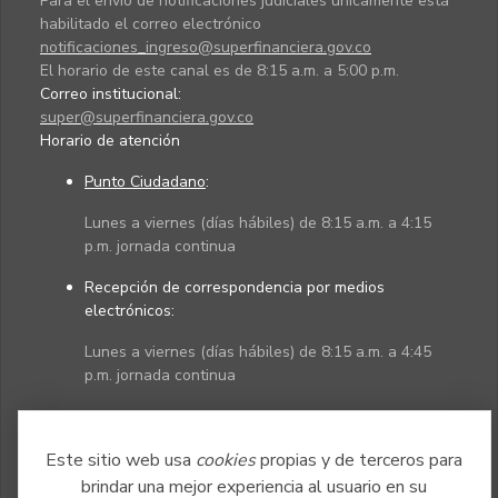
Para el envío de notificaciones judiciales únicamente está
habilitado el correo electrónico
notificaciones_ingreso@superfinanciera.gov.co
El horario de este canal es de 8:15 a.m. a 5:00 p.m.
Correo institucional:
super@superfinanciera.gov.co
Horario de atención
Punto Ciudadano
:
Lunes a viernes (días hábiles) de 8:15 a.m. a 4:15
p.m. jornada continua
Recepción de correspondencia por medios
electrónicos:
Lunes a viernes (días hábiles) de 8:15 a.m. a 4:45
p.m. jornada continua
Políticas
Mapa del sitio
Este sitio web usa
cookies
propias y de terceros para
brindar una mejor experiencia al usuario en su