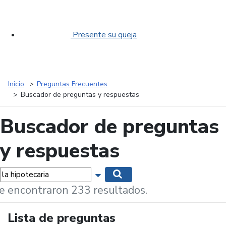
Presente su queja
Inicio
Preguntas Frecuentes
Buscador de preguntas y respuestas
Buscador de preguntas
y respuestas
labras...
Mostrar opciones de búsqueda
Buscar
e encontraron 233 resultados.
Lista de preguntas