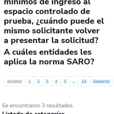
mínimos de ingreso al
espacio controlado de
prueba, ¿cuándo puede el
mismo solicitante volver
a presentar la solicitud?
A cuáles entidades les
aplica la norma SARO?
página anterior
pá
Anterior
1
2
3
4
5
...
24
Siguiente
Se encontraron 3 resultados.