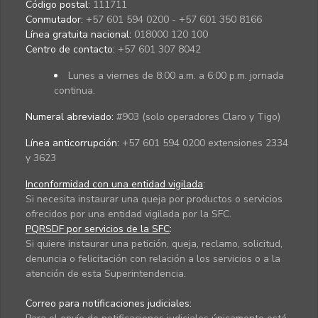
Código postal:
111711
Conmutador:
+57 601 594 0200 - +57 601 350 8166
Línea gratuita nacional:
018000 120 100
Centro de contacto:
+57 601 307 8042
Lunes a viernes de 8:00 a.m. a 6:00 p.m. jornada
continua.
Numeral abreviado:
#903 (solo operadores Claro y Tigo)
Línea anticorrupción:
+57 601 594 0200 extensiones 2334
y 3623
Inconformidad con una entidad vigilada
:
Si necesita instaurar una queja por productos o servicios
ofrecidos por una entidad vigilada por la SFC.
PQRSDF por servicios de la SFC
:
Si quiere instaurar una petición, queja, reclamo, solicitud,
denuncia o felicitación con relación a los servicios o a la
atención de esta Superintendencia.
Correo para notificaciones judiciales: