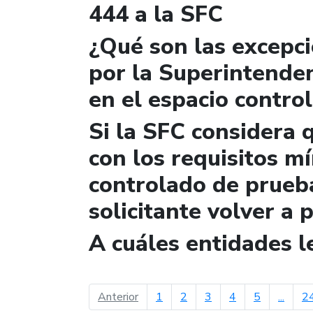
444 a la SFC
¿Qué son las excepc
por la Superintende
en el espacio contro
Si la SFC considera 
con los requisitos m
controlado de prueb
solicitante volver a 
A cuáles entidades 
página anterior
Anterior
1
2
3
4
5
...
2