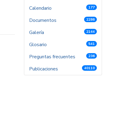
Calendario
177
Documentos
2286
Galería
2144
Glosario
541
Preguntas frecuentes
236
Publicaciones
40110