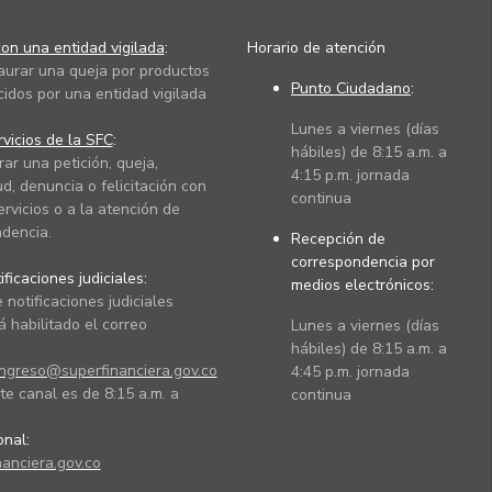
on una entidad vigilada
:
Horario de atención
taurar una queja por productos
Punto Ciudadano
:
cidos por una entidad vigilada
Lunes a viernes (días
vicios de la SFC
:
hábiles) de 8:15 a.m. a
rar una petición, queja,
4:15 p.m. jornada
ud, denuncia o felicitación con
continua
ervicios o a la atención de
dencia.
Recepción de
correspondencia por
ficaciones judiciales:
medios electrónicos:
 notificaciones judiciales
 habilitado el correo
Lunes a viernes (días
hábiles) de 8:15 a.m. a
ingreso@superfinanciera.gov.co
4:45 p.m. jornada
te canal es de 8:15 a.m. a
continua
ional:
anciera.gov.co