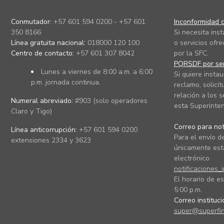
Conmutador:
+57 601 594 0200 - +57 601
Inconformidad c
350 8166
Si necesita ins
Línea gratuita nacional:
018000 120 100
o servicios ofre
Centro de contacto:
+57 601 307 8042
por la SFC.
PQRSDF por ser
Lunes a viernes de 8:00 a.m. a 6:00
Si quiere instau
p.m. jornada continua.
reclamo, solicit
relación a los s
Numeral abreviado:
#903 (solo operadores
esta Superinten
Claro y Tigo)
Correo para noti
Línea anticorrupción:
+57 601 594 0200
Para el envío de
extensiones 2334 y 3623
únicamente está
electrónico
notificaciones_
El horario de es
5:00 p.m.
Correo instituc
super@superfin