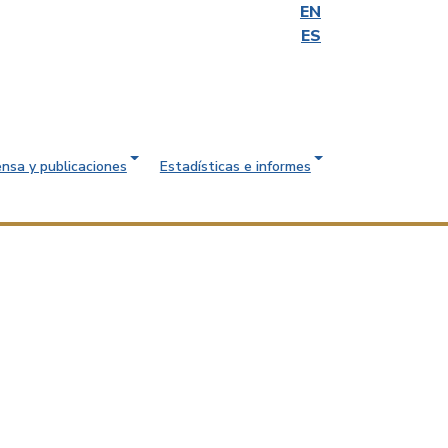
EN
ES
ensa y publicaciones
Estadísticas e informes