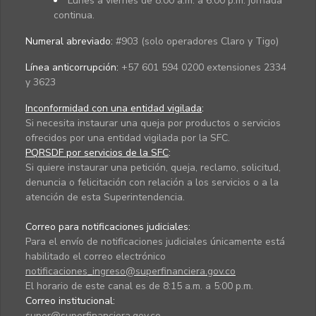
Lunes a viernes de 8:00 a.m. a 6:00 p.m. jornada
continua.
Numeral abreviado:
#903 (solo operadores Claro y Tigo)
Línea anticorrupción:
+57 601 594 0200 extensiones 2334
y 3623
Inconformidad con una entidad vigilada
:
Si necesita instaurar una queja por productos o servicios
ofrecidos por una entidad vigilada por la SFC.
PQRSDF por servicios de la SFC
:
Si quiere instaurar una petición, queja, reclamo, solicitud,
denuncia o felicitación con relación a los servicios o a la
atención de esta Superintendencia.
Correo para notificaciones judiciales:
Para el envío de notificaciones judiciales únicamente está
habilitado el correo electrónico
notificaciones_ingreso@superfinanciera.gov.co
El horario de este canal es de 8:15 a.m. a 5:00 p.m.
Correo institucional:
super@superfinanciera.gov.co