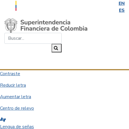
EN
ES
Saltar al contenido principal
Buscar...
Buscar
Desplegar navegación
Contraste
Reducir letra
Aumentar letra
Centro de relevo
Lengua de señas