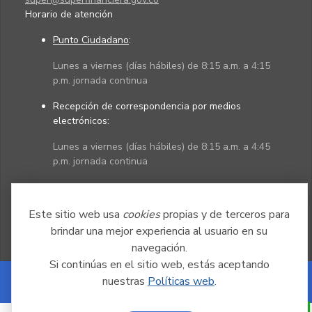
Horario de atención
Punto Ciudadano
:
Lunes a viernes (días hábiles) de 8:15 a.m. a 4:15
p.m. jornada continua
Recepción de correspondencia por medios
electrónicos:
Lunes a viernes (días hábiles) de 8:15 a.m. a 4:45
p.m. jornada continua
Políticas
Mapa del sitio
Este sitio web usa
cookies
propias y de terceros para
brindar una mejor experiencia al usuario en su
navegación.
Si continúas en el sitio web, estás aceptando
nuestras
Políticas web
.
Powered by Nexura