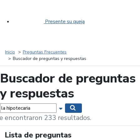
Presente su queja
Inicio
Preguntas Frecuentes
Buscador de preguntas y respuestas
Buscador de preguntas
y respuestas
labras...
Mostrar opciones de búsqueda
Buscar
e encontraron 233 resultados.
Lista de preguntas