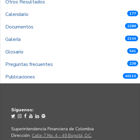
Otros Resultados
Calendario
177
Documentos
2286
Galería
2144
Glosario
541
Preguntas frecuentes
236
Publicaciones
40110
Síguenos:
Superintendencia Financiera de Colombia
Dirección:
Calle 7 No. 4 - 49 Bogotá, D.C.