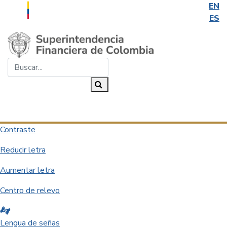
EN
ES
Saltar al contenido principal
Buscar...
Buscar
Desplegar navegación
Contraste
Reducir letra
Aumentar letra
Centro de relevo
Lengua de señas