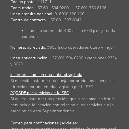
Código postal:
111711
Conmutador:
+57 601 594 0200 - +57 601 350 8166
Línea gratuita nacional:
018000 120 100
Centro de contacto:
+57 601 307 8042
Lunes a viernes de 8:00 a.m. a 6:00 p.m. jornada
continua.
Numeral abreviado:
#903 (solo operadores Claro y Tigo)
Línea anticorrupción:
+57 601 594 0200 extensiones 2334
y 3623
Inconformidad con una entidad vigilada
:
Si necesita instaurar una queja por productos o servicios
ofrecidos por una entidad vigilada por la SFC.
PQRSDF por servicios de la SFC
:
Si quiere instaurar una petición, queja, reclamo, solicitud,
denuncia o felicitación con relación a los servicios o a la
atención de esta Superintendencia.
Correo para notificaciones judiciales: