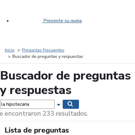
Presente su queja
Inicio
Preguntas Frecuentes
Buscador de preguntas y respuestas
Buscador de preguntas
y respuestas
labras...
Mostrar opciones de búsqueda
Buscar
e encontraron 233 resultados.
Lista de preguntas