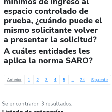
mínimos de ingreso al
espacio controlado de
prueba, ¿cuándo puede el
mismo solicitante volver
a presentar la solicitud?
A cuáles entidades les
aplica la norma SARO?
página anterior
pá
Anterior
1
2
3
4
5
...
24
Siguiente
Se encontraron 3 resultados.