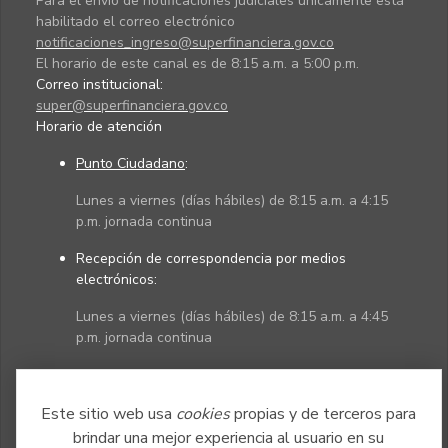
Para el envío de notificaciones judiciales únicamente está
habilitado el correo electrónico
notificaciones_ingreso@superfinanciera.gov.co
El horario de este canal es de 8:15 a.m. a 5:00 p.m.
Correo institucional:
super@superfinanciera.gov.co
Horario de atención
Punto Ciudadano
:
Lunes a viernes (días hábiles) de 8:15 a.m. a 4:15
p.m. jornada continua
Recepción de correspondencia por medios
electrónicos:
Lunes a viernes (días hábiles) de 8:15 a.m. a 4:45
p.m. jornada continua
Políticas
Mapa del sitio
Este sitio web usa
cookies
propias y de terceros para
brindar una mejor experiencia al usuario en su