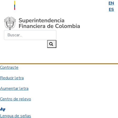
EN
ES
Saltar al contenido principal
Buscar...
Buscar
Desplegar navegación
Contraste
Reducir letra
Aumentar letra
Centro de relevo
Lengua de señas