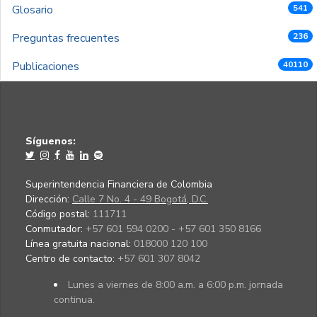
Glosario
541
Preguntas frecuentes
236
Publicaciones
40110
Síguenos:
Superintendencia Financiera de Colombia
Dirección:
Calle 7 No. 4 - 49 Bogotá, D.C.
Código postal:
111711
Conmutador:
+57 601 594 0200 - +57 601 350 8166
Línea gratuita nacional:
018000 120 100
Centro de contacto:
+57 601 307 8042
Lunes a viernes de 8:00 a.m. a 6:00 p.m. jornada
continua.