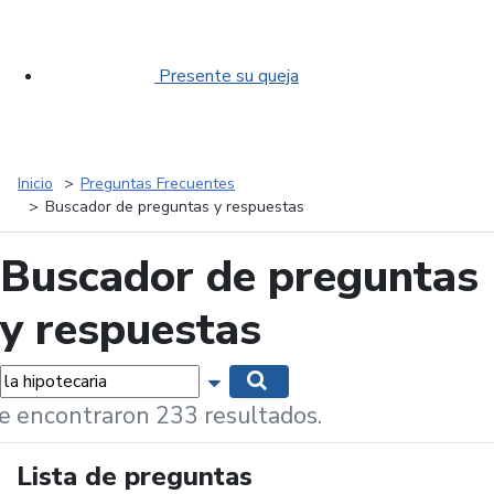
Presente su queja
Inicio
Preguntas Frecuentes
Buscador de preguntas y respuestas
Buscador de preguntas
y respuestas
labras...
Mostrar opciones de búsqueda
Buscar
e encontraron 233 resultados.
Lista de preguntas