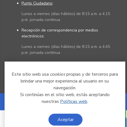
Punto Ciudadano
:
Lunes a viernes (días hábiles) de 8:15 a.m. a 4:15
p.m. jornada continua
Recepción de correspondencia por medios
electrónicos:
Lunes a viernes (días hábiles) de 8:15 a.m. a 4:45
p.m. jornada continua
Políticas
Mapa del sitio
Este sitio web usa
cookies
propias y de terceros para
brindar una mejor experiencia al usuario en su
navegación.
Si continúas en el sitio web, estás aceptando
nuestras
Políticas web
.
Powered by Nexura
Aceptar