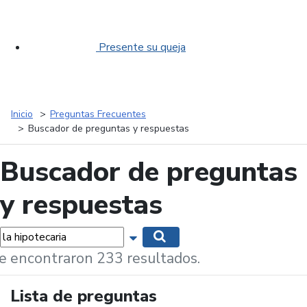
Presente su queja
Inicio
Preguntas Frecuentes
Buscador de preguntas y respuestas
Buscador de preguntas
y respuestas
labras...
Mostrar opciones de búsqueda
Buscar
e encontraron 233 resultados.
Lista de preguntas