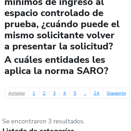
mínimos de ingreso al
espacio controlado de
prueba, ¿cuándo puede el
mismo solicitante volver
a presentar la solicitud?
A cuáles entidades les
aplica la norma SARO?
página anterior
pá
Anterior
1
2
3
4
5
...
24
Siguiente
Se encontraron 3 resultados.