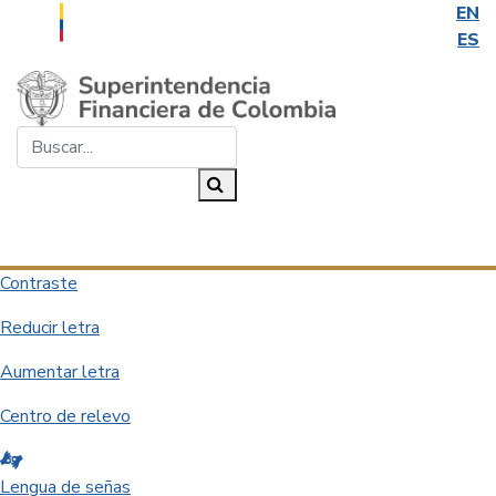
EN
ES
Saltar al contenido principal
Buscar...
Buscar
Desplegar navegación
Contraste
Reducir letra
Aumentar letra
Centro de relevo
Lengua de señas