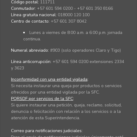
Código postal:
111711
Conmutador:
+57 601 594 0200 - +57 601 350 8166
Línea gratuita nacional:
018000 120 100
Centro de contacto:
+57 601 307 8042
Lunes a viernes de 8:00 a.m. a 6:00 p.m. jornada
continua.
Numeral abreviado:
#903 (solo operadores Claro y Tigo)
Línea anticorrupción:
+57 601 594 0200 extensiones 2334
y 3623
Inconformidad con una entidad vigilada
:
Si necesita instaurar una queja por productos o servicios
ofrecidos por una entidad vigilada por la SFC.
PQRSDF por servicios de la SFC
:
Si quiere instaurar una petición, queja, reclamo, solicitud,
denuncia o felicitación con relación a los servicios o a la
atención de esta Superintendencia.
Correo para notificaciones judiciales: