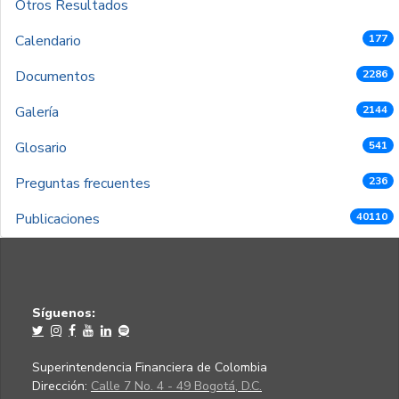
Otros Resultados
Calendario
177
Documentos
2286
Galería
2144
Glosario
541
Preguntas frecuentes
236
Publicaciones
40110
Síguenos:
Superintendencia Financiera de Colombia
Dirección:
Calle 7 No. 4 - 49 Bogotá, D.C.