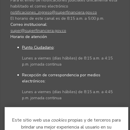
Para el envío de notificaciones judiciales únicamente está
habilitado el correo electrónico
notificaciones_ingreso@superfinanciera.gov.co
El horario de este canal es de 8:15 a.m. a 5:00 p.m.
Correo institucional:
super@superfinanciera.gov.co
Horario de atención
Punto Ciudadano
:
Lunes a viernes (días hábiles) de 8:15 a.m. a 4:15
p.m. jornada continua
Recepción de correspondencia por medios
electrónicos:
Lunes a viernes (días hábiles) de 8:15 a.m. a 4:45
p.m. jornada continua
Políticas
Mapa del sitio
Este sitio web usa
cookies
propias y de terceros para
brindar una mejor experiencia al usuario en su