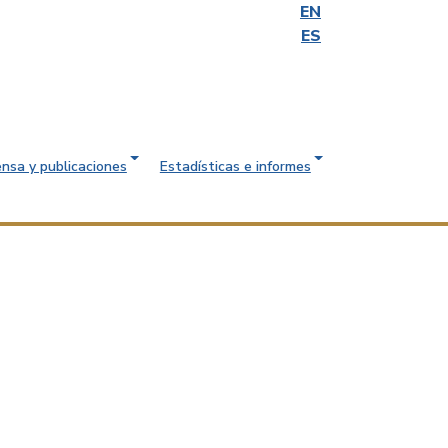
EN
ES
ensa y publicaciones
Estadísticas e informes