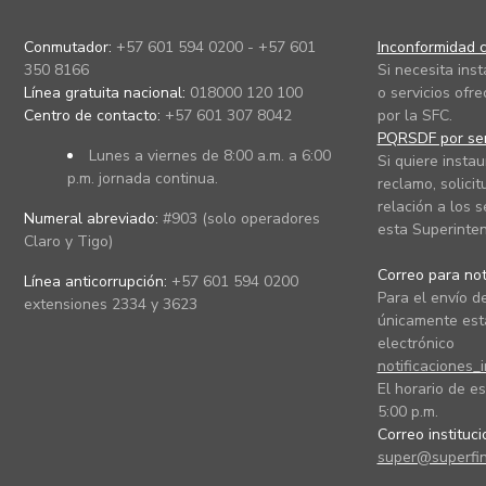
Conmutador:
+57 601 594 0200 - +57 601
Inconformidad c
350 8166
Si necesita ins
Línea gratuita nacional:
018000 120 100
o servicios ofre
Centro de contacto:
+57 601 307 8042
por la SFC.
PQRSDF por ser
Lunes a viernes de 8:00 a.m. a 6:00
Si quiere instau
p.m. jornada continua.
reclamo, solicit
relación a los s
Numeral abreviado:
#903 (solo operadores
esta Superinten
Claro y Tigo)
Correo para noti
Línea anticorrupción:
+57 601 594 0200
Para el envío de
extensiones 2334 y 3623
únicamente está
electrónico
notificaciones_
El horario de es
5:00 p.m.
Correo instituc
super@superfin