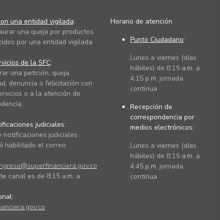
on una entidad vigilada
:
Horario de atención
taurar una queja por productos
Punto Ciudadano
:
cidos por una entidad vigilada
Lunes a viernes (días
vicios de la SFC
:
hábiles) de 8:15 a.m. a
rar una petición, queja,
4:15 p.m. jornada
ud, denuncia o felicitación con
continua
ervicios o a la atención de
dencia.
Recepción de
correspondencia por
ficaciones judiciales:
medios electrónicos:
 notificaciones judiciales
 habilitado el correo
Lunes a viernes (días
hábiles) de 8:15 a.m. a
ingreso@superfinanciera.gov.co
4:45 p.m. jornada
te canal es de 8:15 a.m. a
continua
ional:
anciera.gov.co