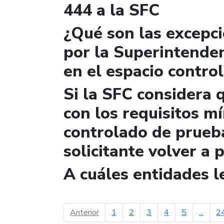
444 a la SFC
¿Qué son las excepc
por la Superintende
en el espacio contro
Si la SFC considera 
con los requisitos m
controlado de prueb
solicitante volver a 
A cuáles entidades 
página anterior
Anterior
1
2
3
4
5
...
2