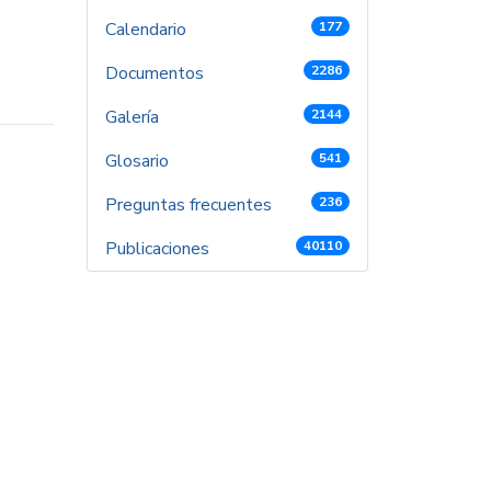
Calendario
177
Documentos
2286
Galería
2144
Glosario
541
Preguntas frecuentes
236
Publicaciones
40110