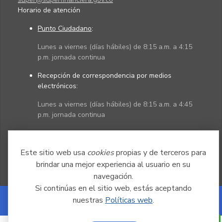
Horario de atención
Punto Ciudadano
:
Lunes a viernes (días hábiles) de 8:15 a.m. a 4:15
p.m. jornada continua
Recepción de correspondencia por medios
electrónicos:
Lunes a viernes (días hábiles) de 8:15 a.m. a 4:45
p.m. jornada continua
Políticas
Mapa del sitio
Este sitio web usa
cookies
propias y de terceros para
brindar una mejor experiencia al usuario en su
navegación.
Si continúas en el sitio web, estás aceptando
nuestras
Políticas web
.
Powered by Nexura