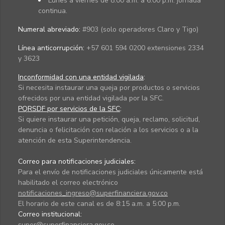
Lunes a viernes de 8:00 a.m. a 6:00 p.m. jornada
continua.
Numeral abreviado:
#903 (solo operadores Claro y Tigo)
Línea anticorrupción:
+57 601 594 0200 extensiones 2334
y 3623
Inconformidad con una entidad vigilada
:
Si necesita instaurar una queja por productos o servicios
ofrecidos por una entidad vigilada por la SFC.
PQRSDF por servicios de la SFC
:
Si quiere instaurar una petición, queja, reclamo, solicitud,
denuncia o felicitación con relación a los servicios o a la
atención de esta Superintendencia.
Correo para notificaciones judiciales:
Para el envío de notificaciones judiciales únicamente está
habilitado el correo electrónico
notificaciones_ingreso@superfinanciera.gov.co
El horario de este canal es de 8:15 a.m. a 5:00 p.m.
Correo institucional:
super@superfinanciera.gov.co