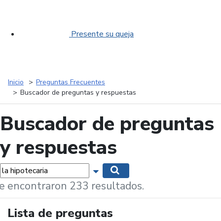
Presente su queja
Inicio
Preguntas Frecuentes
Buscador de preguntas y respuestas
Buscador de preguntas
y respuestas
labras...
Mostrar opciones de búsqueda
Buscar
e encontraron 233 resultados.
Lista de preguntas