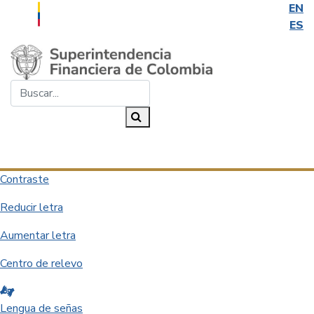
EN
ES
Saltar al contenido principal
Buscar...
Buscar
Desplegar navegación
Contraste
Reducir letra
Aumentar letra
Centro de relevo
Lengua de señas