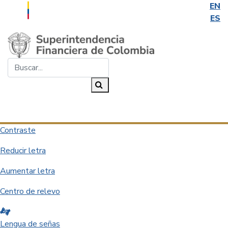
EN
ES
Saltar al contenido principal
Buscar...
Buscar
Desplegar navegación
Contraste
Reducir letra
Aumentar letra
Centro de relevo
Lengua de señas