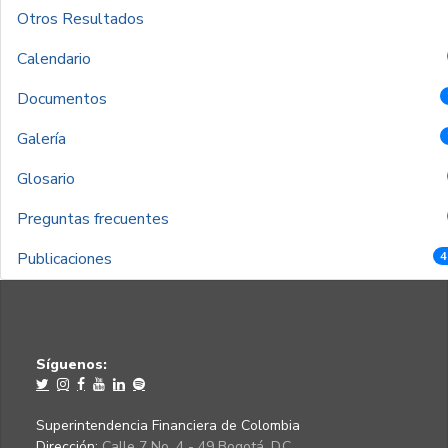
Otros Resultados
Calendario
Documentos
Galería
Glosario
Preguntas frecuentes
Publicaciones
4
Síguenos:
Superintendencia Financiera de Colombia
Dirección:
Calle 7 No. 4 - 49 Bogotá, D.C.