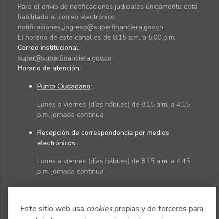
Para el envío de notificaciones judiciales únicamente está
habilitado el correo electrónico
notificaciones_ingreso@superfinanciera.gov.co
El horario de este canal es de 8:15 a.m. a 5:00 p.m.
Correo institucional:
super@superfinanciera.gov.co
Horario de atención
Punto Ciudadano
:
Lunes a viernes (días hábiles) de 8:15 a.m. a 4:15
p.m. jornada continua
Recepción de correspondencia por medios
electrónicos:
Lunes a viernes (días hábiles) de 8:15 a.m. a 4:45
p.m. jornada continua
Políticas
Mapa del sitio
Este sitio web usa
cookies
propias y de terceros para