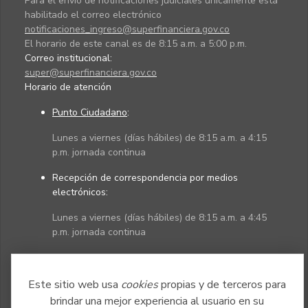
Para el envío de notificaciones judiciales únicamente está
habilitado el correo electrónico
notificaciones_ingreso@superfinanciera.gov.co
El horario de este canal es de 8:15 a.m. a 5:00 p.m.
Correo institucional:
super@superfinanciera.gov.co
Horario de atención
Punto Ciudadano
:
Lunes a viernes (días hábiles) de 8:15 a.m. a 4:15
p.m. jornada continua
Recepción de correspondencia por medios
electrónicos:
Lunes a viernes (días hábiles) de 8:15 a.m. a 4:45
p.m. jornada continua
Políticas
Mapa del sitio
Este sitio web usa
cookies
propias y de terceros para
brindar una mejor experiencia al usuario en su