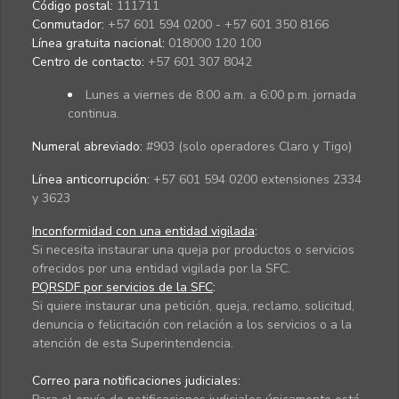
Código postal:
111711
Conmutador:
+57 601 594 0200 - +57 601 350 8166
Línea gratuita nacional:
018000 120 100
Centro de contacto:
+57 601 307 8042
Lunes a viernes de 8:00 a.m. a 6:00 p.m. jornada
continua.
Numeral abreviado:
#903 (solo operadores Claro y Tigo)
Línea anticorrupción:
+57 601 594 0200 extensiones 2334
y 3623
Inconformidad con una entidad vigilada
:
Si necesita instaurar una queja por productos o servicios
ofrecidos por una entidad vigilada por la SFC.
PQRSDF por servicios de la SFC
:
Si quiere instaurar una petición, queja, reclamo, solicitud,
denuncia o felicitación con relación a los servicios o a la
atención de esta Superintendencia.
Correo para notificaciones judiciales: