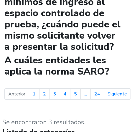
mínimos de ingreso al
espacio controlado de
prueba, ¿cuándo puede el
mismo solicitante volver
a presentar la solicitud?
A cuáles entidades les
aplica la norma SARO?
página anterior
pá
Anterior
1
2
3
4
5
...
24
Siguiente
Se encontraron 3 resultados.