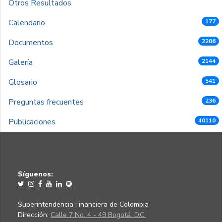
Otros Resultados
Calendario
177
Documentos
2286
Galería
2144
Glosario
541
Preguntas frecuentes
236
Publicaciones
40110
Síguenos:
Superintendencia Financiera de Colombia
Dirección:
Calle 7 No. 4 - 49 Bogotá, D.C.