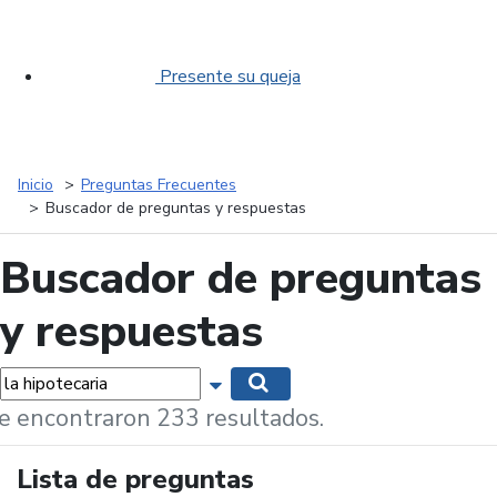
Presente su queja
Inicio
Preguntas Frecuentes
Buscador de preguntas y respuestas
Buscador de preguntas
y respuestas
labras...
Mostrar opciones de búsqueda
Buscar
e encontraron 233 resultados.
Lista de preguntas