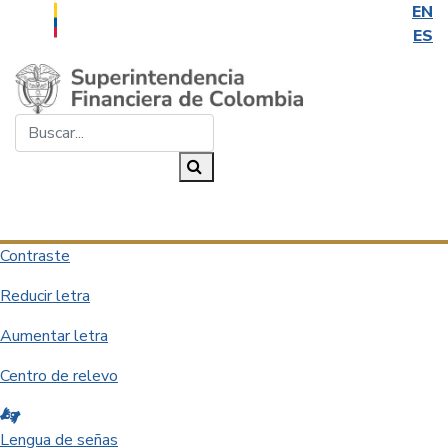
EN
ES
Saltar al contenido principal
Buscar...
Buscar
Desplegar navegación
Contraste
Reducir letra
Aumentar letra
Centro de relevo
Lengua de señas