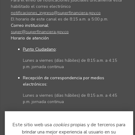
Para el envío de notificaciones judiciales únicamente está
habilitado el correo electrónico
notificaciones_ingreso@superfinanciera.gov.co
El horario de este canal es de 8:15 a.m. a 5:00 p.m.
Correo institucional:
super@superfinanciera.gov.co
Horario de atención
Punto Ciudadano
:
Lunes a viernes (días hábiles) de 8:15 a.m. a 4:15
p.m. jornada continua
Recepción de correspondencia por medios
electrónicos:
Lunes a viernes (días hábiles) de 8:15 a.m. a 4:45
p.m. jornada continua
Políticas
Mapa del sitio
Este sitio web usa
cookies
propias y de terceros para
brindar una mejor experiencia al usuario en su