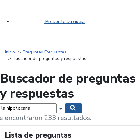
Presente su queja
Inicio
Preguntas Frecuentes
Buscador de preguntas y respuestas
Buscador de preguntas
y respuestas
labras...
Mostrar opciones de búsqueda
Buscar
e encontraron 233 resultados.
Lista de preguntas