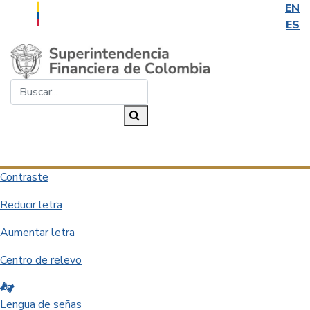
EN
ES
Saltar al contenido principal
Buscar...
Buscar
Desplegar navegación
Contraste
Reducir letra
Aumentar letra
Centro de relevo
Lengua de señas