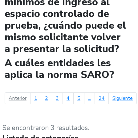
mínimos de ingreso al
espacio controlado de
prueba, ¿cuándo puede el
mismo solicitante volver
a presentar la solicitud?
A cuáles entidades les
aplica la norma SARO?
página anterior
pá
Anterior
1
2
3
4
5
...
24
Siguiente
Se encontraron 3 resultados.