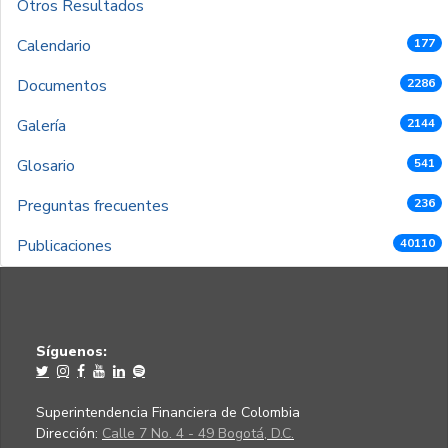
Otros Resultados
Calendario
177
Documentos
2286
Galería
2144
Glosario
541
Preguntas frecuentes
236
Publicaciones
40110
Síguenos:
Superintendencia Financiera de Colombia
Dirección:
Calle 7 No. 4 - 49 Bogotá, D.C.