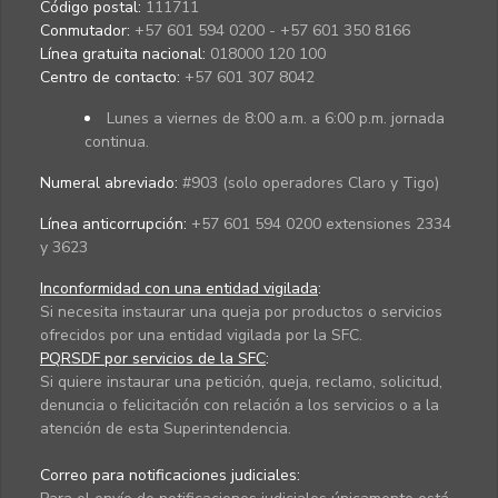
Código postal:
111711
Conmutador:
+57 601 594 0200 - +57 601 350 8166
Línea gratuita nacional:
018000 120 100
Centro de contacto:
+57 601 307 8042
Lunes a viernes de 8:00 a.m. a 6:00 p.m. jornada
continua.
Numeral abreviado:
#903 (solo operadores Claro y Tigo)
Línea anticorrupción:
+57 601 594 0200 extensiones 2334
y 3623
Inconformidad con una entidad vigilada
:
Si necesita instaurar una queja por productos o servicios
ofrecidos por una entidad vigilada por la SFC.
PQRSDF por servicios de la SFC
:
Si quiere instaurar una petición, queja, reclamo, solicitud,
denuncia o felicitación con relación a los servicios o a la
atención de esta Superintendencia.
Correo para notificaciones judiciales: