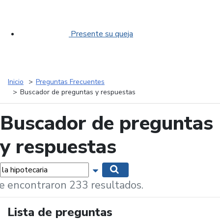
Presente su queja
Inicio
Preguntas Frecuentes
Buscador de preguntas y respuestas
Buscador de preguntas
y respuestas
labras...
Mostrar opciones de búsqueda
Buscar
e encontraron 233 resultados.
Lista de preguntas