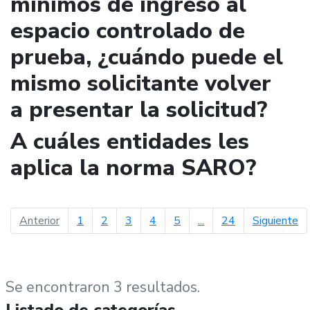
mínimos de ingreso al
espacio controlado de
prueba, ¿cuándo puede el
mismo solicitante volver
a presentar la solicitud?
A cuáles entidades les
aplica la norma SARO?
página anterior
pá
Anterior
1
2
3
4
5
...
24
Siguiente
Se encontraron 3 resultados.