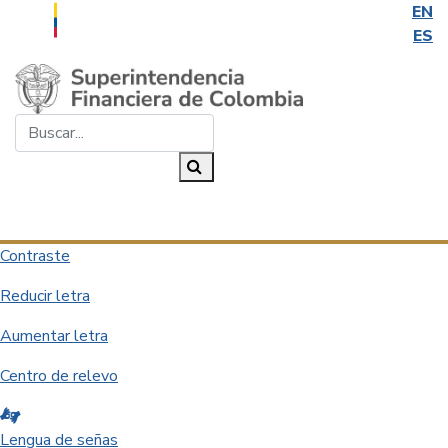
EN
ES
Saltar al contenido principal
Buscar...
Buscar
Desplegar navegación
Contraste
Reducir letra
Aumentar letra
Centro de relevo
Lengua de señas