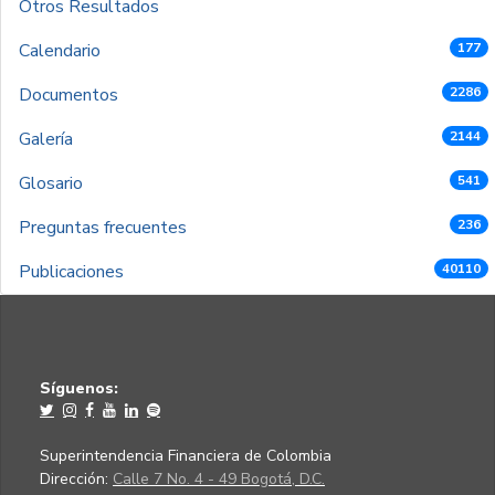
Otros Resultados
Calendario
177
Documentos
2286
Galería
2144
Glosario
541
Preguntas frecuentes
236
Publicaciones
40110
Síguenos:
Superintendencia Financiera de Colombia
Dirección:
Calle 7 No. 4 - 49 Bogotá, D.C.