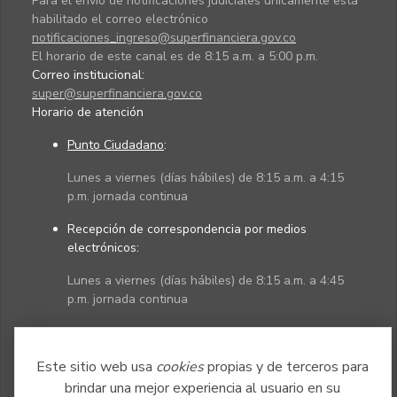
Para el envío de notificaciones judiciales únicamente está
habilitado el correo electrónico
notificaciones_ingreso@superfinanciera.gov.co
El horario de este canal es de 8:15 a.m. a 5:00 p.m.
Correo institucional:
super@superfinanciera.gov.co
Horario de atención
Punto Ciudadano
:
Lunes a viernes (días hábiles) de 8:15 a.m. a 4:15
p.m. jornada continua
Recepción de correspondencia por medios
electrónicos:
Lunes a viernes (días hábiles) de 8:15 a.m. a 4:45
p.m. jornada continua
Políticas
Mapa del sitio
Este sitio web usa
cookies
propias y de terceros para
brindar una mejor experiencia al usuario en su