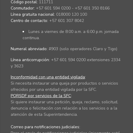
Código postal:
111711
Conmutador:
+57 601 594 0200 - +57 601 350 8166
Línea gratuita nacional:
018000 120 100
Centro de contacto:
+57 601 307 8042
Lunes a viernes de 8:00 a.m. a 6:00 p.m. jornada
continua.
Numeral abreviado:
#903 (solo operadores Claro y Tigo)
Línea anticorrupción:
+57 601 594 0200 extensiones 2334
y 3623
Inconformidad con una entidad vigilada
:
Si necesita instaurar una queja por productos o servicios
ofrecidos por una entidad vigilada por la SFC.
PQRSDF por servicios de la SFC
:
Si quiere instaurar una petición, queja, reclamo, solicitud,
denuncia o felicitación con relación a los servicios o a la
atención de esta Superintendencia.
Correo para notificaciones judiciales: