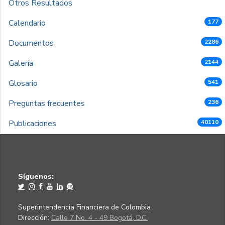
Otros Resultados
Calendario
177
Documentos
2286
Galería
2144
Glosario
541
Preguntas frecuentes
236
Publicaciones
40110
Síguenos:
Superintendencia Financiera de Colombia
Dirección:
Calle 7 No. 4 - 49 Bogotá, D.C.