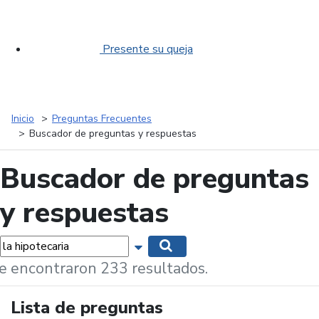
Presente su queja
Inicio
Preguntas Frecuentes
Buscador de preguntas y respuestas
Buscador de preguntas
y respuestas
labras...
Mostrar opciones de búsqueda
Buscar
e encontraron 233 resultados.
Lista de preguntas