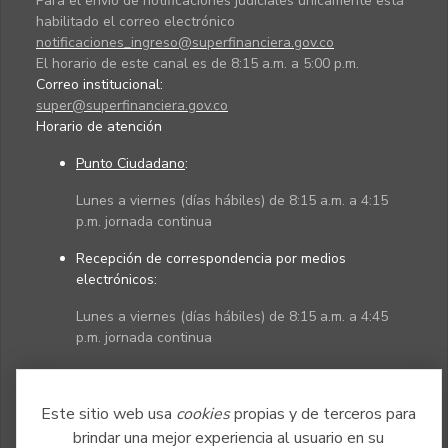
Para el envío de notificaciones judiciales únicamente está
habilitado el correo electrónico
notificaciones_ingreso@superfinanciera.gov.co
El horario de este canal es de 8:15 a.m. a 5:00 p.m.
Correo institucional:
super@superfinanciera.gov.co
Horario de atención
Punto Ciudadano
:
Lunes a viernes (días hábiles) de 8:15 a.m. a 4:15
p.m. jornada continua
Recepción de correspondencia por medios
electrónicos:
Lunes a viernes (días hábiles) de 8:15 a.m. a 4:45
p.m. jornada continua
Políticas
Mapa del sitio
Este sitio web usa
cookies
propias y de terceros para
brindar una mejor experiencia al usuario en su