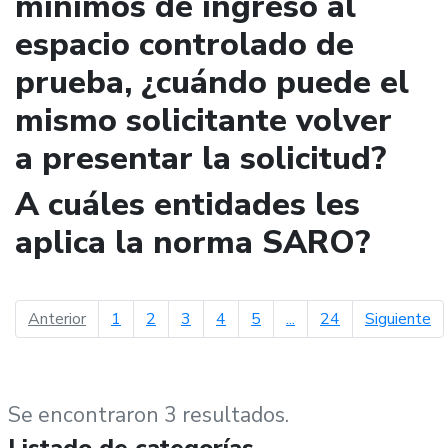
mínimos de ingreso al
espacio controlado de
prueba, ¿cuándo puede el
mismo solicitante volver
a presentar la solicitud?
A cuáles entidades les
aplica la norma SARO?
página anterior
pá
Anterior
1
2
3
4
5
...
24
Siguiente
Se encontraron 3 resultados.