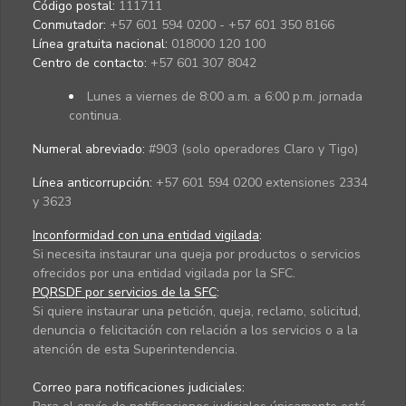
Código postal:
111711
Conmutador:
+57 601 594 0200 - +57 601 350 8166
Línea gratuita nacional:
018000 120 100
Centro de contacto:
+57 601 307 8042
Lunes a viernes de 8:00 a.m. a 6:00 p.m. jornada
continua.
Numeral abreviado:
#903 (solo operadores Claro y Tigo)
Línea anticorrupción:
+57 601 594 0200 extensiones 2334
y 3623
Inconformidad con una entidad vigilada
:
Si necesita instaurar una queja por productos o servicios
ofrecidos por una entidad vigilada por la SFC.
PQRSDF por servicios de la SFC
:
Si quiere instaurar una petición, queja, reclamo, solicitud,
denuncia o felicitación con relación a los servicios o a la
atención de esta Superintendencia.
Correo para notificaciones judiciales: