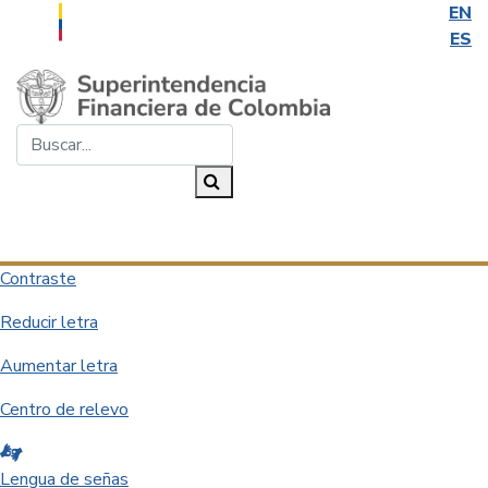
EN
ES
Saltar al contenido principal
Buscar...
Buscar
Desplegar navegación
Contraste
Reducir letra
Aumentar letra
Centro de relevo
Lengua de señas