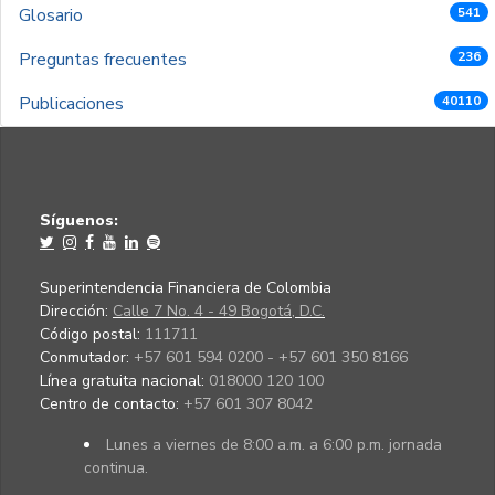
Glosario
541
Preguntas frecuentes
236
Publicaciones
40110
Síguenos:
Superintendencia Financiera de Colombia
Dirección:
Calle 7 No. 4 - 49 Bogotá, D.C.
Código postal:
111711
Conmutador:
+57 601 594 0200 - +57 601 350 8166
Línea gratuita nacional:
018000 120 100
Centro de contacto:
+57 601 307 8042
Lunes a viernes de 8:00 a.m. a 6:00 p.m. jornada
continua.