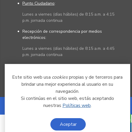
Punto Ciudadano
:
Lunes a viernes (días hábiles) de 8:15 a.m. a 4:15
p.m. jornada continua
Recepción de correspondencia por medios
electrónicos:
Lunes a viernes (días hábiles) de 8:15 a.m. a 4:45
p.m. jornada continua
Políticas
Mapa del sitio
Este sitio web usa
cookies
propias y de terceros para
brindar una mejor experiencia al usuario en su
navegación.
Si continúas en el sitio web, estás aceptando
nuestras
Políticas web
.
Powered by Nexura
Aceptar