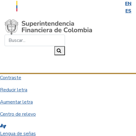
EN
ES
Saltar al contenido principal
Buscar...
Buscar
Desplegar navegación
Contraste
Reducir letra
Aumentar letra
Centro de relevo
Lengua de señas