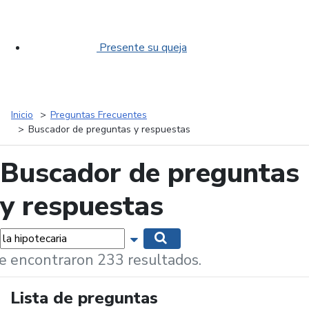
Presente su queja
Inicio
Preguntas Frecuentes
Buscador de preguntas y respuestas
Buscador de preguntas
y respuestas
labras...
Mostrar opciones de búsqueda
Buscar
e encontraron 233 resultados.
Lista de preguntas