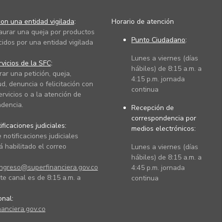
on una entidad vigilada
:
Horario de atención
taurar una queja por productos
Punto Ciudadano
:
cidos por una entidad vigilada
Lunes a viernes (días
vicios de la SFC
:
hábiles) de 8:15 a.m. a
rar una petición, queja,
4:15 p.m. jornada
ud, denuncia o felicitación con
continua
ervicios o a la atención de
dencia.
Recepción de
correspondencia por
ficaciones judiciales:
medios electrónicos:
 notificaciones judiciales
 habilitado el correo
Lunes a viernes (días
hábiles) de 8:15 a.m. a
ingreso@superfinanciera.gov.co
4:45 p.m. jornada
te canal es de 8:15 a.m. a
continua
ional:
anciera.gov.co