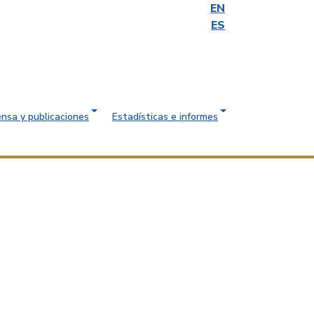
EN
ES
ensa y publicaciones
Estadísticas e informes