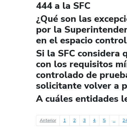
444 a la SFC
¿Qué son las excepc
por la Superintende
en el espacio contro
Si la SFC considera 
con los requisitos m
controlado de prueb
solicitante volver a 
A cuáles entidades 
página anterior
Anterior
1
2
3
4
5
...
2