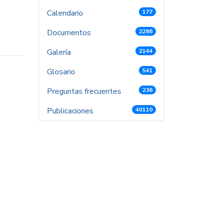
Calendario
177
Documentos
2286
Galería
2144
Glosario
541
Preguntas frecuentes
236
Publicaciones
40110