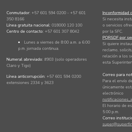
Conmutador:
+57 601 594 0200 - +57 601
Inconformidad c
350 8166
Si necesita ins
Línea gratuita nacional:
018000 120 100
o servicios ofre
Centro de contacto:
+57 601 307 8042
por la SFC.
PQRSDF por ser
Lunes a viernes de 8:00 a.m. a 6:00
Si quiere instau
p.m. jornada continua.
reclamo, solicit
relación a los s
Numeral abreviado:
#903 (solo operadores
esta Superinten
Claro y Tigo)
Correo para noti
Línea anticorrupción:
+57 601 594 0200
Para el envío de
extensiones 2334 y 3623
únicamente está
electrónico
notificaciones_
El horario de es
5:00 p.m.
Correo instituc
super@superfin