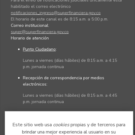
Para el envío de notificaciones judiciales únicamente está
habilitado el correo electrónico
notificaciones_ingreso@superfinanciera.gov.co
El horario de este canal es de 8:15 a.m. a 5:00 p.m.
Correo institucional:
super@superfinanciera.gov.co
Horario de atención
Punto Ciudadano
:
Lunes a viernes (días hábiles) de 8:15 a.m. a 4:15
p.m. jornada continua
Recepción de correspondencia por medios
electrónicos:
Lunes a viernes (días hábiles) de 8:15 a.m. a 4:45
p.m. jornada continua
Políticas
Mapa del sitio
Este sitio web usa
cookies
propias y de terceros para
brindar una mejor experiencia al usuario en su