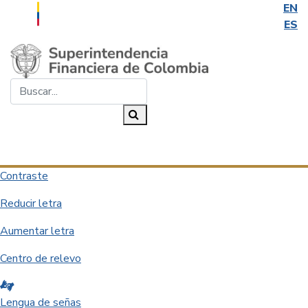
EN
ES
Saltar al contenido principal
Buscar...
Buscar
Desplegar navegación
Contraste
Reducir letra
Aumentar letra
Centro de relevo
Lengua de señas