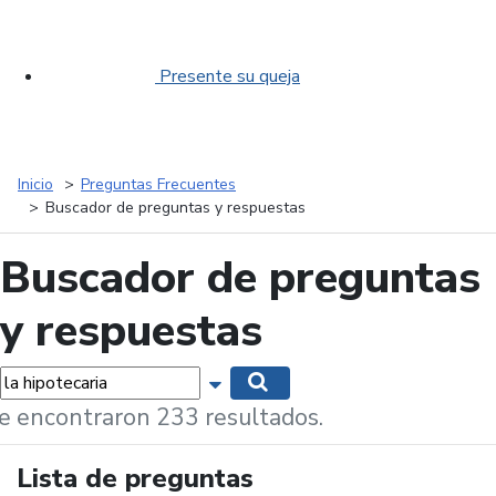
Presente su queja
Inicio
Preguntas Frecuentes
Buscador de preguntas y respuestas
Buscador de preguntas
y respuestas
labras...
Mostrar opciones de búsqueda
Buscar
e encontraron 233 resultados.
Lista de preguntas