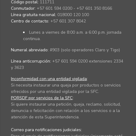
Código postal:
111711
Conmutador:
+57 601 594 0200 - +57 601 350 8166
Línea gratuita nacional:
018000 120 100
Centro de contacto:
+57 601 307 8042
Lunes a viernes de 8:00 a.m. a 6:00 p.m. jornada
continua.
Numeral abreviado:
#903 (solo operadores Claro y Tigo)
Línea anticorrupción:
+57 601 594 0200 extensiones 2334
y 3623
Inconformidad con una entidad vigilada
:
Si necesita instaurar una queja por productos o servicios
ofrecidos por una entidad vigilada por la SFC.
PQRSDF por servicios de la SFC
:
Si quiere instaurar una petición, queja, reclamo, solicitud,
denuncia o felicitación con relación a los servicios o a la
atención de esta Superintendencia.
Correo para notificaciones judiciales: