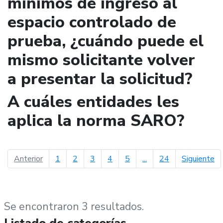
mínimos de ingreso al
espacio controlado de
prueba, ¿cuándo puede el
mismo solicitante volver
a presentar la solicitud?
A cuáles entidades les
aplica la norma SARO?
página anterior
pá
Anterior
1
2
3
4
5
...
24
Siguiente
Se encontraron 3 resultados.