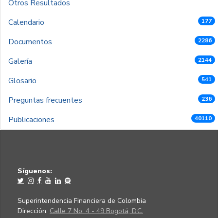
Otros Resultados
Calendario
177
Documentos
2286
Galería
2144
Glosario
541
Preguntas frecuentes
236
Publicaciones
40110
Síguenos:
Superintendencia Financiera de Colombia
Dirección:
Calle 7 No. 4 - 49 Bogotá, D.C.