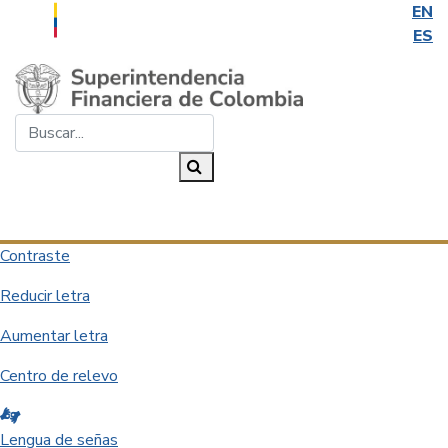
EN
ES
Saltar al contenido principal
Buscar...
Buscar
Desplegar navegación
Contraste
Reducir letra
Aumentar letra
Centro de relevo
Lengua de señas