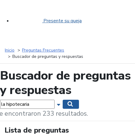
Presente su queja
Inicio
Preguntas Frecuentes
Buscador de preguntas y respuestas
Buscador de preguntas
y respuestas
labras...
Mostrar opciones de búsqueda
Buscar
e encontraron 233 resultados.
Lista de preguntas