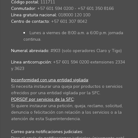
Código postal:
111711
Conmutador:
+57 601 594 0200 - +57 601 350 8166
Línea gratuita nacional:
018000 120 100
Centro de contacto:
+57 601 307 8042
Lunes a viernes de 8:00 a.m. a 6:00 p.m. jornada
continua.
Numeral abreviado:
#903 (solo operadores Claro y Tigo)
Línea anticorrupción:
+57 601 594 0200 extensiones 2334
y 3623
Inconformidad con una entidad vigilada
:
Si necesita instaurar una queja por productos o servicios
ofrecidos por una entidad vigilada por la SFC.
PQRSDF por servicios de la SFC
:
Si quiere instaurar una petición, queja, reclamo, solicitud,
denuncia o felicitación con relación a los servicios o a la
atención de esta Superintendencia.
Correo para notificaciones judiciales: