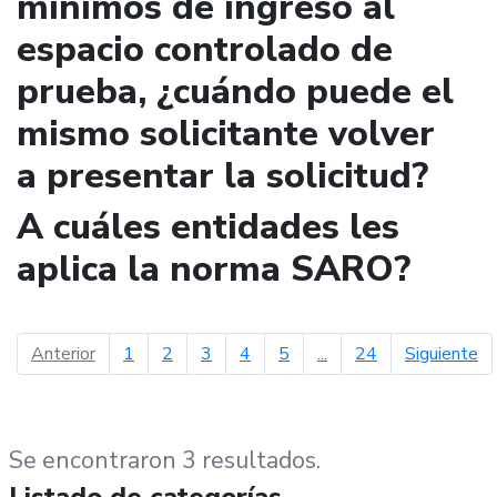
mínimos de ingreso al
espacio controlado de
prueba, ¿cuándo puede el
mismo solicitante volver
a presentar la solicitud?
A cuáles entidades les
aplica la norma SARO?
página anterior
pá
Anterior
1
2
3
4
5
...
24
Siguiente
Se encontraron 3 resultados.