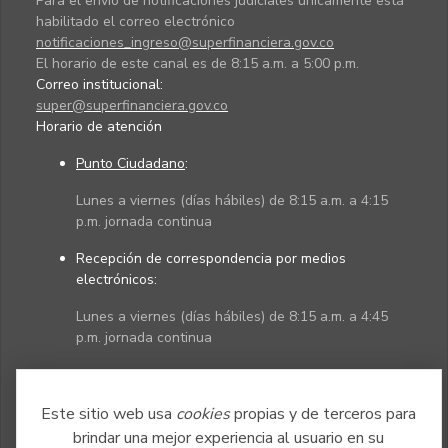
Para el envío de notificaciones judiciales únicamente está
habilitado el correo electrónico
notificaciones_ingreso@superfinanciera.gov.co
El horario de este canal es de 8:15 a.m. a 5:00 p.m.
Correo institucional:
super@superfinanciera.gov.co
Horario de atención
Punto Ciudadano
:
Lunes a viernes (días hábiles) de 8:15 a.m. a 4:15
p.m. jornada continua
Recepción de correspondencia por medios
electrónicos:
Lunes a viernes (días hábiles) de 8:15 a.m. a 4:45
p.m. jornada continua
Políticas
Mapa del sitio
Este sitio web usa
cookies
propias y de terceros para
brindar una mejor experiencia al usuario en su