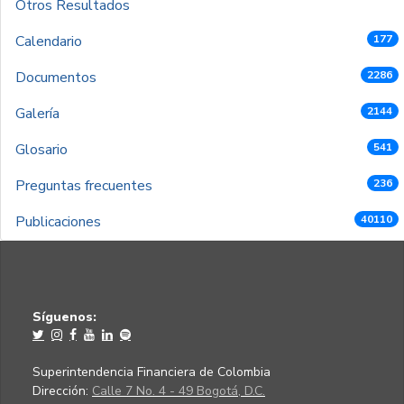
Otros Resultados
Calendario
177
Documentos
2286
Galería
2144
Glosario
541
Preguntas frecuentes
236
Publicaciones
40110
Síguenos:
Superintendencia Financiera de Colombia
Dirección:
Calle 7 No. 4 - 49 Bogotá, D.C.