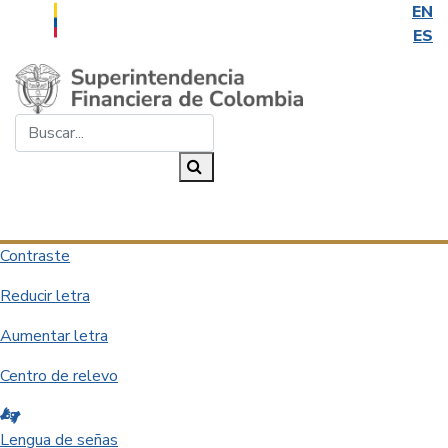
EN
ES
Saltar al contenido principal
Buscar...
Buscar
Desplegar navegación
Contraste
Reducir letra
Aumentar letra
Centro de relevo
Lengua de señas