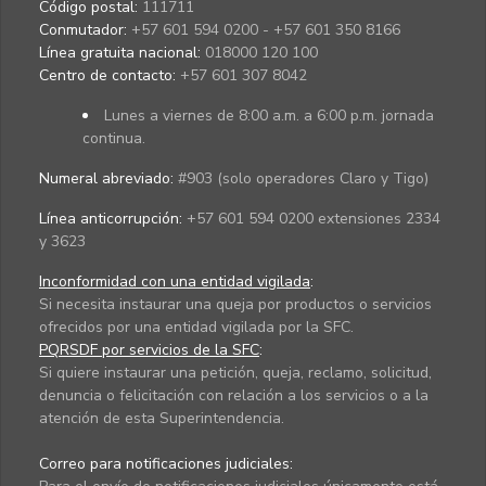
Código postal:
111711
Conmutador:
+57 601 594 0200 - +57 601 350 8166
Línea gratuita nacional:
018000 120 100
Centro de contacto:
+57 601 307 8042
Lunes a viernes de 8:00 a.m. a 6:00 p.m. jornada
continua.
Numeral abreviado:
#903 (solo operadores Claro y Tigo)
Línea anticorrupción:
+57 601 594 0200 extensiones 2334
y 3623
Inconformidad con una entidad vigilada
:
Si necesita instaurar una queja por productos o servicios
ofrecidos por una entidad vigilada por la SFC.
PQRSDF por servicios de la SFC
:
Si quiere instaurar una petición, queja, reclamo, solicitud,
denuncia o felicitación con relación a los servicios o a la
atención de esta Superintendencia.
Correo para notificaciones judiciales: