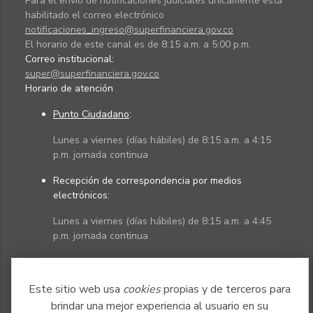
Para el envío de notificaciones judiciales únicamente está
habilitado el correo electrónico
notificaciones_ingreso@superfinanciera.gov.co
El horario de este canal es de 8:15 a.m. a 5:00 p.m.
Correo institucional:
super@superfinanciera.gov.co
Horario de atención
Punto Ciudadano
:
Lunes a viernes (días hábiles) de 8:15 a.m. a 4:15
p.m. jornada continua
Recepción de correspondencia por medios
electrónicos:
Lunes a viernes (días hábiles) de 8:15 a.m. a 4:45
p.m. jornada continua
Políticas
Mapa del sitio
Este sitio web usa
cookies
propias y de terceros para
brindar una mejor experiencia al usuario en su