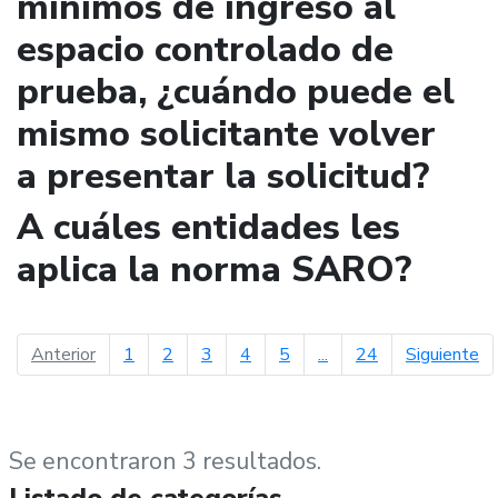
mínimos de ingreso al
espacio controlado de
prueba, ¿cuándo puede el
mismo solicitante volver
a presentar la solicitud?
A cuáles entidades les
aplica la norma SARO?
página anterior
pá
Anterior
1
2
3
4
5
...
24
Siguiente
Se encontraron 3 resultados.