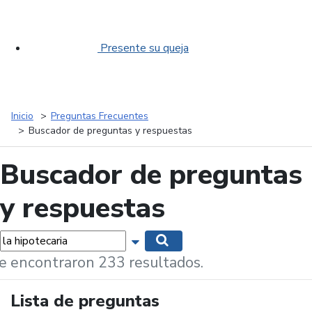
Presente su queja
Inicio
Preguntas Frecuentes
Buscador de preguntas y respuestas
Buscador de preguntas
y respuestas
labras...
Mostrar opciones de búsqueda
Buscar
e encontraron 233 resultados.
Lista de preguntas