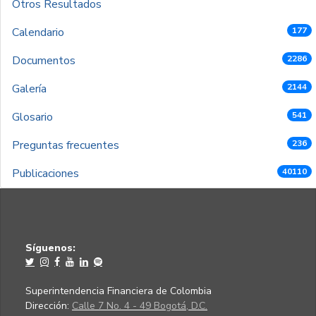
Otros Resultados
Calendario
177
Documentos
2286
Galería
2144
Glosario
541
Preguntas frecuentes
236
Publicaciones
40110
Síguenos:
Superintendencia Financiera de Colombia
Dirección:
Calle 7 No. 4 - 49 Bogotá, D.C.