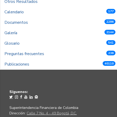
Otros Resultados
Calendario
177
Documentos
2286
Galería
2144
Glosario
541
Preguntas frecuentes
236
Publicaciones
40110
Síguenos:
Superintendencia Financiera de Colombia
Dirección:
Calle 7 No. 4 - 49 Bogotá, D.C.