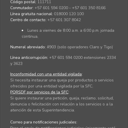
Código postal:
111711
Conmutador:
+57 601 594 0200 - +57 601 350 8166
Línea gratuita nacional:
018000 120 100
Centro de contacto:
+57 601 307 8042
Lunes a viernes de 8:00 a.m. a 6:00 p.m. jornada
continua.
Numeral abreviado:
#903 (solo operadores Claro y Tigo)
Línea anticorrupción:
+57 601 594 0200 extensiones 2334
y 3623
Inconformidad con una entidad vigilada
:
Si necesita instaurar una queja por productos o servicios
ofrecidos por una entidad vigilada por la SFC.
PQRSDF por servicios de la SFC
:
Si quiere instaurar una petición, queja, reclamo, solicitud,
denuncia o felicitación con relación a los servicios o a la
atención de esta Superintendencia.
Correo para notificaciones judiciales: