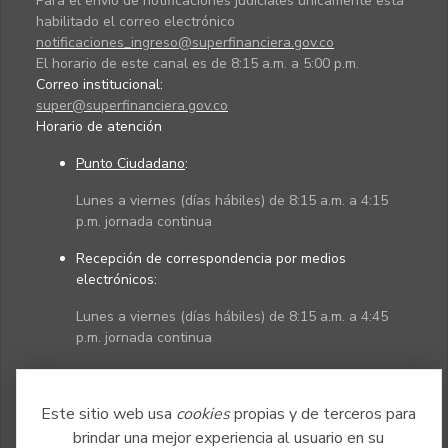
Para el envío de notificaciones judiciales únicamente está
habilitado el correo electrónico
notificaciones_ingreso@superfinanciera.gov.co
El horario de este canal es de 8:15 a.m. a 5:00 p.m.
Correo institucional:
super@superfinanciera.gov.co
Horario de atención
Punto Ciudadano
:
Lunes a viernes (días hábiles) de 8:15 a.m. a 4:15
p.m. jornada continua
Recepción de correspondencia por medios
electrónicos:
Lunes a viernes (días hábiles) de 8:15 a.m. a 4:45
p.m. jornada continua
Políticas
Mapa del sitio
Este sitio web usa
cookies
propias y de terceros para
brindar una mejor experiencia al usuario en su