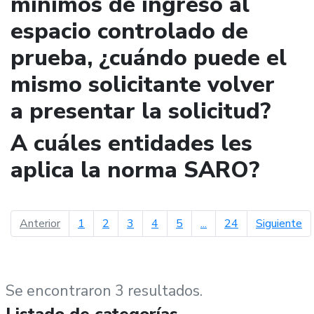
mínimos de ingreso al
espacio controlado de
prueba, ¿cuándo puede el
mismo solicitante volver
a presentar la solicitud?
A cuáles entidades les
aplica la norma SARO?
página anterior
pá
Anterior
1
2
3
4
5
...
24
Siguiente
Se encontraron 3 resultados.