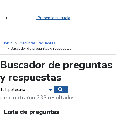
Presente su queja
Inicio
Preguntas Frecuentes
Buscador de preguntas y respuestas
Buscador de preguntas
y respuestas
labras...
Mostrar opciones de búsqueda
Buscar
e encontraron 233 resultados.
Lista de preguntas