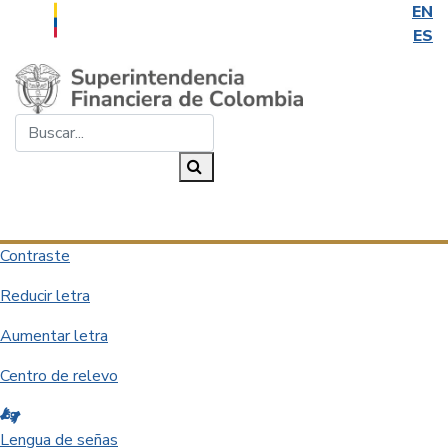
EN
ES
Saltar al contenido principal
Buscar...
Buscar
Desplegar navegación
Contraste
Reducir letra
Aumentar letra
Centro de relevo
Lengua de señas