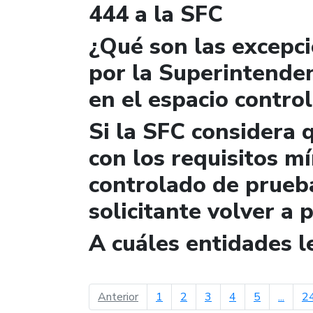
444 a la SFC
¿Qué son las excepc
por la Superintende
en el espacio contro
Si la SFC considera 
con los requisitos m
controlado de prueb
solicitante volver a 
A cuáles entidades 
página anterior
Anterior
1
2
3
4
5
...
2