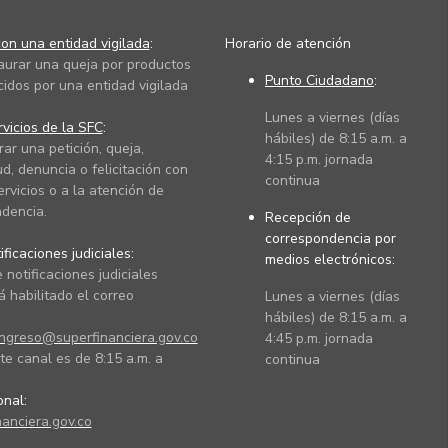
on una entidad vigilada
:
Horario de atención
taurar una queja por productos
Punto Ciudadano
:
cidos por una entidad vigilada
Lunes a viernes (días
vicios de la SFC
:
hábiles) de 8:15 a.m. a
rar una petición, queja,
4:15 p.m. jornada
ud, denuncia o felicitación con
continua
ervicios o a la atención de
dencia.
Recepción de
correspondencia por
ficaciones judiciales:
medios electrónicos:
 notificaciones judiciales
 habilitado el correo
Lunes a viernes (días
hábiles) de 8:15 a.m. a
ingreso@superfinanciera.gov.co
4:45 p.m. jornada
te canal es de 8:15 a.m. a
continua
ional:
anciera.gov.co