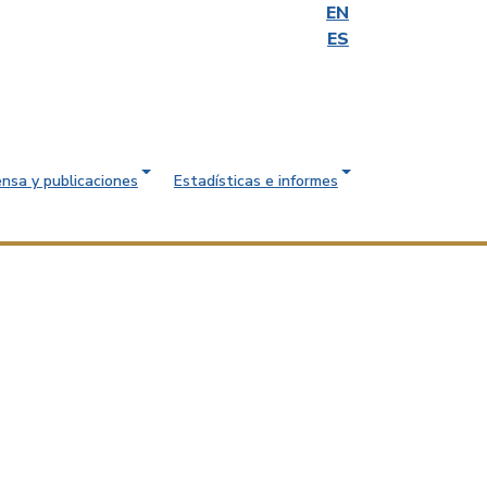
EN
ES
ensa y publicaciones
Estadísticas e informes