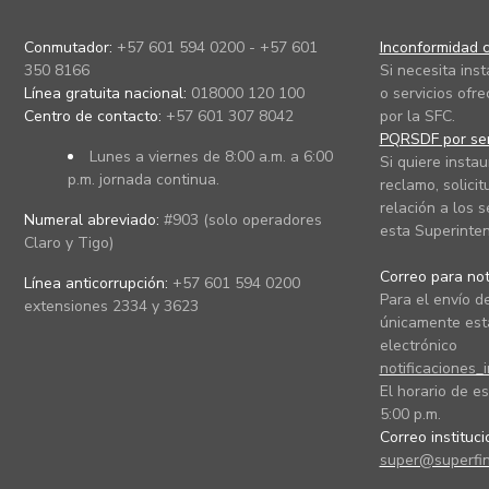
Conmutador:
+57 601 594 0200 - +57 601
Inconformidad c
350 8166
Si necesita ins
Línea gratuita nacional:
018000 120 100
o servicios ofre
Centro de contacto:
+57 601 307 8042
por la SFC.
PQRSDF por ser
Lunes a viernes de 8:00 a.m. a 6:00
Si quiere instau
p.m. jornada continua.
reclamo, solicit
relación a los s
Numeral abreviado:
#903 (solo operadores
esta Superinten
Claro y Tigo)
Correo para noti
Línea anticorrupción:
+57 601 594 0200
Para el envío de
extensiones 2334 y 3623
únicamente está
electrónico
notificaciones_
El horario de es
5:00 p.m.
Correo instituc
super@superfin