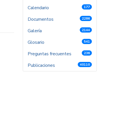
Calendario
177
Documentos
2286
Galería
2144
Glosario
541
Preguntas frecuentes
236
Publicaciones
40110