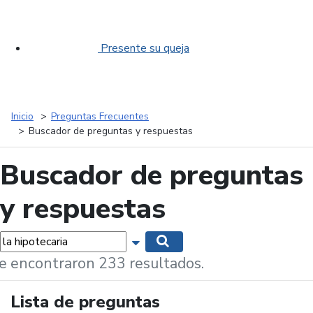
Presente su queja
Inicio
Preguntas Frecuentes
Buscador de preguntas y respuestas
Buscador de preguntas
y respuestas
labras...
Mostrar opciones de búsqueda
Buscar
e encontraron 233 resultados.
Lista de preguntas