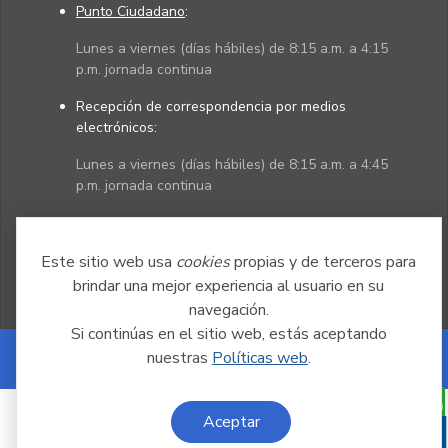
Punto Ciudadano
:
Lunes a viernes (días hábiles) de 8:15 a.m. a 4:15
p.m. jornada continua
Recepción de correspondencia por medios
electrónicos:
Lunes a viernes (días hábiles) de 8:15 a.m. a 4:45
p.m. jornada continua
Políticas
Mapa del sitio
Este sitio web usa
cookies
propias y de terceros para
brindar una mejor experiencia al usuario en su
navegación.
Si continúas en el sitio web, estás aceptando
nuestras
Políticas web
.
Powered by Nexura
Aceptar