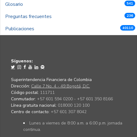
Glosario
541
Preguntas frecuentes
236
Publicaciones
40110
Síguenos:
Superintendencia Financiera de Colombia
Dirección:
Calle 7 No. 4 - 49 Bogotá, D.C.
Código postal:
111711
Conmutador:
+57 601 594 0200 - +57 601 350 8166
Línea gratuita nacional:
018000 120 100
Centro de contacto:
+57 601 307 8042
Lunes a viernes de 8:00 a.m. a 6:00 p.m. jornada
continua.