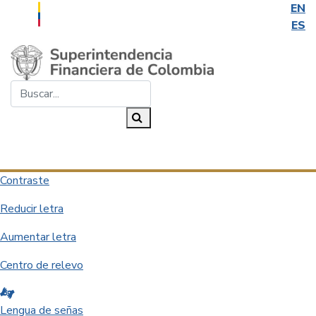
EN
ES
Saltar al contenido principal
Buscar...
Buscar
Desplegar navegación
Contraste
Reducir letra
Aumentar letra
Centro de relevo
Lengua de señas