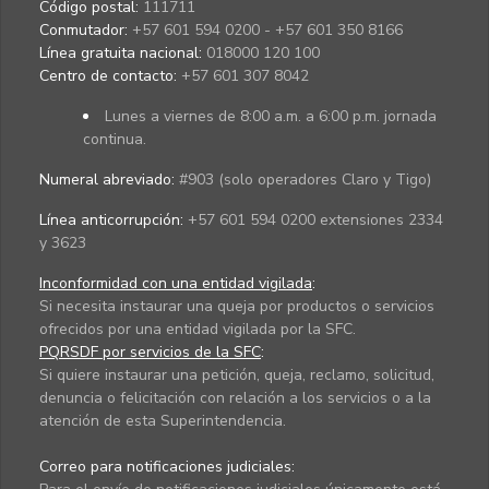
Código postal:
111711
Conmutador:
+57 601 594 0200 - +57 601 350 8166
Línea gratuita nacional:
018000 120 100
Centro de contacto:
+57 601 307 8042
Lunes a viernes de 8:00 a.m. a 6:00 p.m. jornada
continua.
Numeral abreviado:
#903 (solo operadores Claro y Tigo)
Línea anticorrupción:
+57 601 594 0200 extensiones 2334
y 3623
Inconformidad con una entidad vigilada
:
Si necesita instaurar una queja por productos o servicios
ofrecidos por una entidad vigilada por la SFC.
PQRSDF por servicios de la SFC
:
Si quiere instaurar una petición, queja, reclamo, solicitud,
denuncia o felicitación con relación a los servicios o a la
atención de esta Superintendencia.
Correo para notificaciones judiciales: