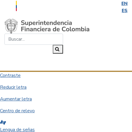
EN
ES
Saltar al contenido principal
Buscar...
Buscar
Desplegar navegación
Contraste
Reducir letra
Aumentar letra
Centro de relevo
Lengua de señas