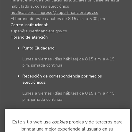
Para el envío de notificaciones judiciales únicamente está
habilitado el correo electrónico
notificaciones_ingreso@superfinanciera.gov.co
El horario de este canal es de 8:15 a.m. a 5:00 p.m.
Correo institucional:
super@superfinanciera.gov.co
Horario de atención
Punto Ciudadano
:
Lunes a viernes (días hábiles) de 8:15 a.m. a 4:15
p.m. jornada continua
Recepción de correspondencia por medios
electrónicos:
Lunes a viernes (días hábiles) de 8:15 a.m. a 4:45
p.m. jornada continua
Políticas
Mapa del sitio
Este sitio web usa
cookies
propias y de terceros para
brindar una mejor experiencia al usuario en su