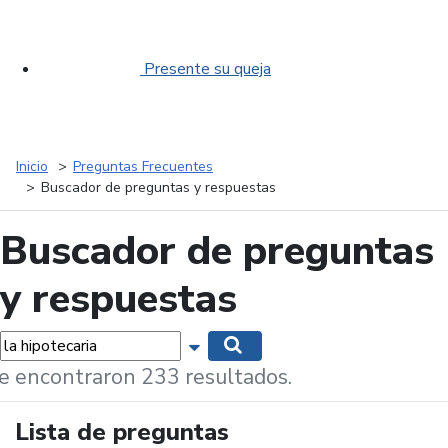
Presente su queja
Inicio
Preguntas Frecuentes
Buscador de preguntas y respuestas
Buscador de preguntas
y respuestas
labras...
Mostrar opciones de búsqueda
Buscar
e encontraron 233 resultados.
Lista de preguntas