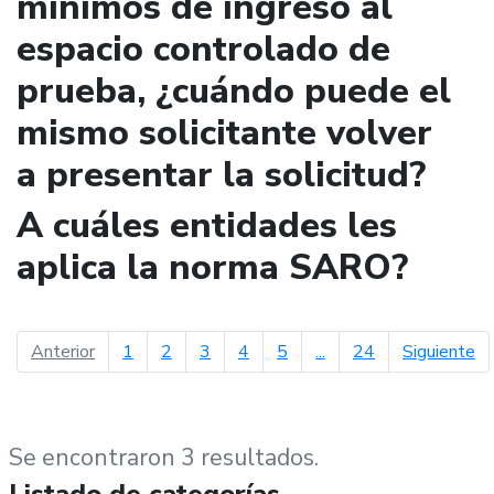
mínimos de ingreso al
espacio controlado de
prueba, ¿cuándo puede el
mismo solicitante volver
a presentar la solicitud?
A cuáles entidades les
aplica la norma SARO?
página anterior
pá
Anterior
1
2
3
4
5
...
24
Siguiente
Se encontraron 3 resultados.