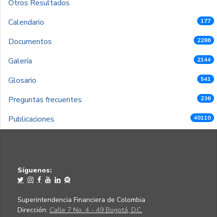
Otros Resultados
Calendario
177
Documentos
2286
Galería
2144
Glosario
541
Preguntas frecuentes
236
Publicaciones
40110
Síguenos:
Superintendencia Financiera de Colombia
Dirección:
Calle 7 No. 4 - 49 Bogotá, D.C.