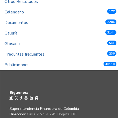
Otros Resultados
Calendario
177
Documentos
2286
Galería
2144
Glosario
541
Preguntas frecuentes
236
Publicaciones
40110
Síguenos:
Superintendencia Financiera de Colombia
Dirección:
Calle 7 No. 4 - 49 Bogotá, D.C.