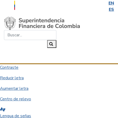
EN
ES
Saltar al contenido principal
Buscar...
Buscar
Desplegar navegación
Contraste
Reducir letra
Aumentar letra
Centro de relevo
Lengua de señas