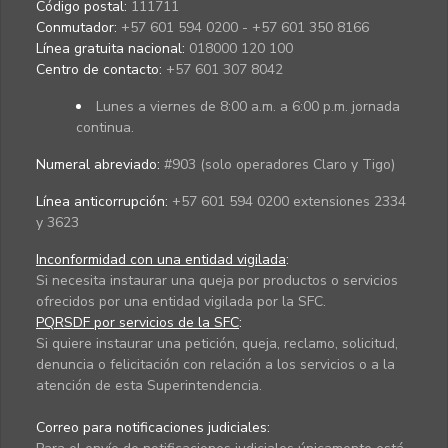
Código postal:
111711
Conmutador:
+57 601 594 0200 - +57 601 350 8166
Línea gratuita nacional:
018000 120 100
Centro de contacto:
+57 601 307 8042
Lunes a viernes de 8:00 a.m. a 6:00 p.m. jornada
continua.
Numeral abreviado:
#903 (solo operadores Claro y Tigo)
Línea anticorrupción:
+57 601 594 0200 extensiones 2334
y 3623
Inconformidad con una entidad vigilada
:
Si necesita instaurar una queja por productos o servicios
ofrecidos por una entidad vigilada por la SFC.
PQRSDF por servicios de la SFC
:
Si quiere instaurar una petición, queja, reclamo, solicitud,
denuncia o felicitación con relación a los servicios o a la
atención de esta Superintendencia.
Correo para notificaciones judiciales: