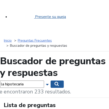
Presente su queja
Inicio
Preguntas Frecuentes
Buscador de preguntas y respuestas
Buscador de preguntas
y respuestas
labras...
Mostrar opciones de búsqueda
Buscar
e encontraron 233 resultados.
Lista de preguntas