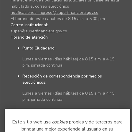
Para el envío de notificaciones judiciales únicamente está
habilitado el correo electrónico
notificaciones_ingreso@superfinanciera.gov.co
El horario de este canal es de 8:15 a.m. a 5:00 p.m.
Correo institucional:
super@superfinanciera.gov.co
Horario de atención
Punto Ciudadano
:
Lunes a viernes (días hábiles) de 8:15 a.m. a 4:15
p.m. jornada continua
Recepción de correspondencia por medios
electrónicos:
Lunes a viernes (días hábiles) de 8:15 a.m. a 4:45
p.m. jornada continua
Políticas
Mapa del sitio
Este sitio web usa
cookies
propias y de terceros para
brindar una mejor experiencia al usuario en su