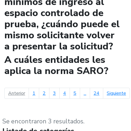
mínimos de ingreso al
espacio controlado de
prueba, ¿cuándo puede el
mismo solicitante volver
a presentar la solicitud?
A cuáles entidades les
aplica la norma SARO?
página anterior
pá
Anterior
1
2
3
4
5
...
24
Siguiente
Se encontraron 3 resultados.