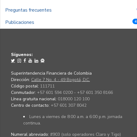
Preguntas frecuentes
Publicaciones
4
Síguenos:
Superintendencia Financiera de Colombia
Dirección:
Calle 7 No. 4 - 49 Bogotá, D.C.
Código postal:
111711
Conmutador:
+57 601 594 0200 - +57 601 350 8166
Línea gratuita nacional:
018000 120 100
Centro de contacto:
+57 601 307 8042
Lunes a viernes de 8:00 a.m. a 6:00 p.m. jornada
continua.
Numeral abreviado:
#903 (solo operadores Claro y Tigo)