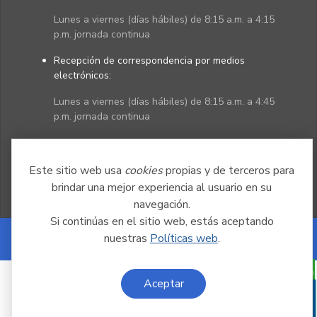
Lunes a viernes (días hábiles) de 8:15 a.m. a 4:15
p.m. jornada continua
Recepción de correspondencia por medios
electrónicos:
Lunes a viernes (días hábiles) de 8:15 a.m. a 4:45
p.m. jornada continua
Políticas
Mapa del sitio
Este sitio web usa
cookies
propias y de terceros para
brindar una mejor experiencia al usuario en su
navegación.
Si continúas en el sitio web, estás aceptando
nuestras
Políticas web
.
Powered by Nexura
Aceptar