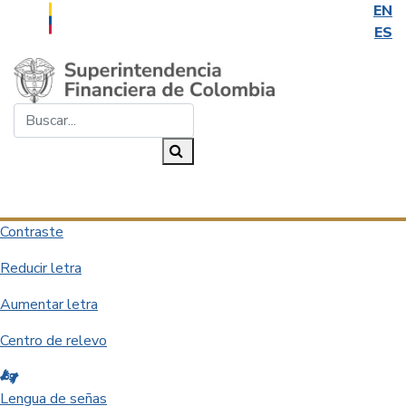
EN
ES
Saltar al contenido principal
Buscar...
Buscar
Desplegar navegación
Contraste
Reducir letra
Aumentar letra
Centro de relevo
Lengua de señas