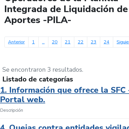
Integrada de Liquidación de
Aportes -PILA-
página anterior
Anterior
1
...
20
21
22
23
24
Sigui
Se encontraron 3 resultados.
Listado de categorías
1. Información que ofrece la SFC 
Portal web.
Descripción
4. Quejas contra entidades vigila