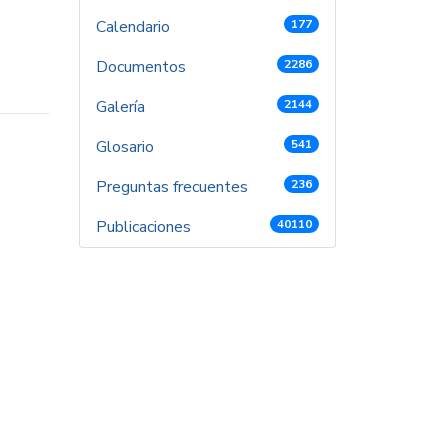
Calendario
177
Documentos
2286
Galería
2144
Glosario
541
Preguntas frecuentes
236
Publicaciones
40110