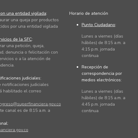
on una entidad vigilada
:
Horario de atención
taurar una queja por productos
Punto Ciudadano
:
cidos por una entidad vigilada
Lunes a viernes (días
vicios de la SFC
:
hábiles) de 8:15 a.m. a
rar una petición, queja,
4:15 p.m. jornada
ud, denuncia o felicitación con
continua
ervicios o a la atención de
dencia.
Recepción de
correspondencia por
ficaciones judiciales:
medios electrónicos:
 notificaciones judiciales
 habilitado el correo
Lunes a viernes (días
hábiles) de 8:15 a.m. a
ingreso@superfinanciera.gov.co
4:45 p.m. jornada
te canal es de 8:15 a.m. a
continua
ional:
anciera.gov.co