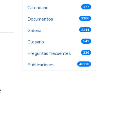
Calendario
177
Documentos
2286
Galería
2144
Glosario
541
Preguntas frecuentes
236
Publicaciones
40110
e