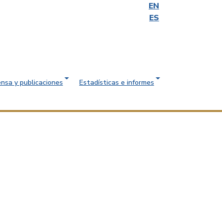
EN
ES
ensa y publicaciones
Estadísticas e informes