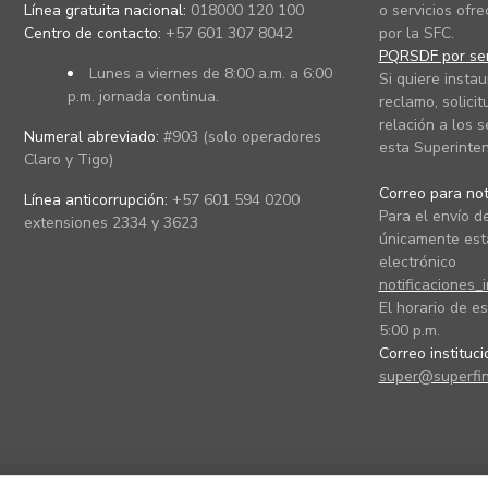
Línea gratuita nacional:
018000 120 100
o servicios ofre
Centro de contacto:
+57 601 307 8042
por la SFC.
PQRSDF por ser
Lunes a viernes de 8:00 a.m. a 6:00
Si quiere instau
p.m. jornada continua.
reclamo, solicit
relación a los s
Numeral abreviado:
#903 (solo operadores
esta Superinten
Claro y Tigo)
Correo para noti
Línea anticorrupción:
+57 601 594 0200
Para el envío de
extensiones 2334 y 3623
únicamente está
electrónico
notificaciones_
El horario de es
5:00 p.m.
Correo instituc
super@superfin