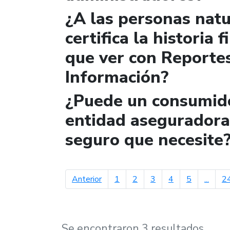
¿A las personas natur
certifica la historia 
que ver con Reportes
Información?
¿Puede un consumido
entidad aseguradora 
seguro que necesite
página anterior
Anterior
1
2
3
4
5
...
2
Se encontraron 3 resultados.