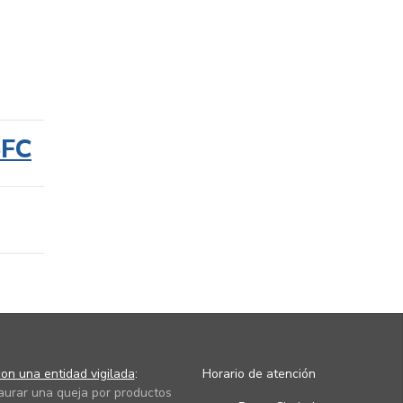
SFC
on una entidad vigilada
:
Horario de atención
taurar una queja por productos