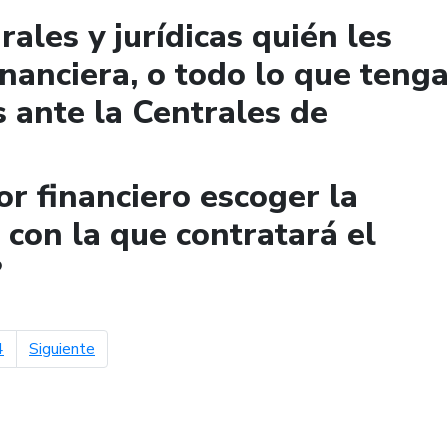
ales y jurídicas quién les
financiera, o todo lo que teng
 ante la Centrales de
r financiero escoger la
con la que contratará el
?
página siguiente
4
Siguiente