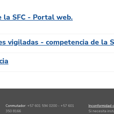
e la SFC - Portal web.
es vigiladas - competencia de la 
cia
Conmutador:
+57 601 594 0200 - +57 601
Inconformidad c
350 8166
Si necesita ins