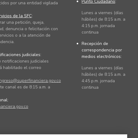
Punto Ciudadano
:
cidos por una entidad vigilada
Lunes a viernes (días
vicios de la SFC
:
hábiles) de 8:15 a.m. a
rar una petición, queja,
4:15 p.m. jornada
ud, denuncia o felicitación con
continua
ervicios o a la atención de
dencia.
Recepción de
correspondencia por
ficaciones judiciales:
medios electrónicos:
 notificaciones judiciales
 habilitado el correo
Lunes a viernes (días
hábiles) de 8:15 a.m. a
ingreso@superfinanciera.gov.co
4:45 p.m. jornada
te canal es de 8:15 a.m. a
continua
ional:
anciera.gov.co