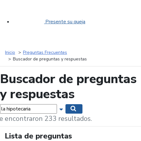
Presente su queja
Inicio
Preguntas Frecuentes
Buscador de preguntas y respuestas
Buscador de preguntas
y respuestas
labras...
Mostrar opciones de búsqueda
Buscar
e encontraron 233 resultados.
Lista de preguntas