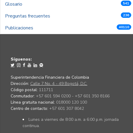
Glosario
541
Preguntas frecuentes
236
Publicaciones
40110
Síguenos:
Superintendencia Financiera de Colombia
Dirección:
Calle 7 No. 4 - 49 Bogotá, D.C.
Código postal:
111711
Conmutador:
+57 601 594 0200 - +57 601 350 8166
Línea gratuita nacional:
018000 120 100
Centro de contacto:
+57 601 307 8042
Lunes a viernes de 8:00 a.m. a 6:00 p.m. jornada
continua.