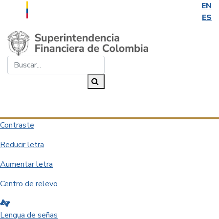
EN
ES
Saltar al contenido principal
Buscar...
Buscar
Desplegar navegación
Contraste
Reducir letra
Aumentar letra
Centro de relevo
Lengua de señas