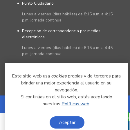
Punto Ciudadano
:
Lunes a viernes (días hábiles) de 8:15 a.m. a 4:15
p.m. jornada continua
Recepción de correspondencia por medios
electrónicos:
Lunes a viernes (días hábiles) de 8:15 a.m. a 4:45
p.m. jornada continua
Políticas
Mapa del sitio
Este sitio web usa
cookies
propias y de terceros para
brindar una mejor experiencia al usuario en su
navegación.
Si continúas en el sitio web, estás aceptando
nuestras
Políticas web
.
Powered by Nexura
Aceptar