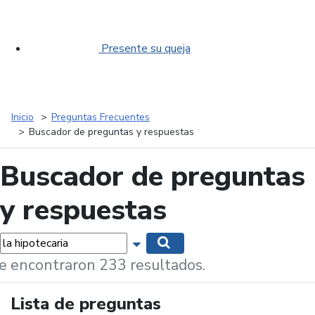
Presente su queja
Inicio
Preguntas Frecuentes
Buscador de preguntas y respuestas
Buscador de preguntas
y respuestas
labras...
Mostrar opciones de búsqueda
Buscar
e encontraron 233 resultados.
Lista de preguntas