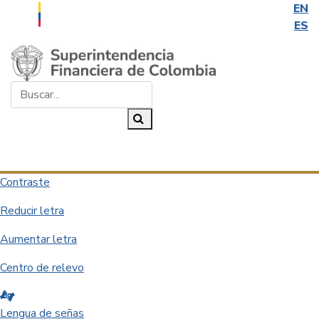
EN
ES
Saltar al contenido principal
Buscar...
Buscar
Desplegar navegación
Contraste
Reducir letra
Aumentar letra
Centro de relevo
Lengua de señas