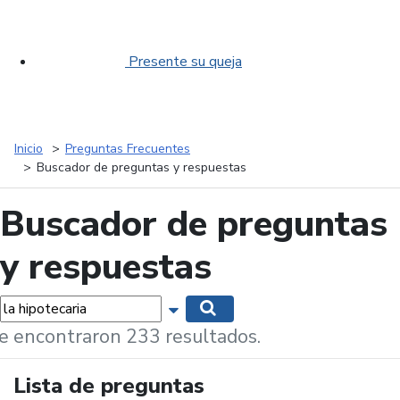
Presente su queja
Inicio
Preguntas Frecuentes
Buscador de preguntas y respuestas
Buscador de preguntas
y respuestas
labras...
Mostrar opciones de búsqueda
Buscar
e encontraron 233 resultados.
Lista de preguntas