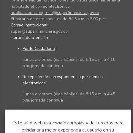
Para el envío de notificaciones judiciales únicamente está
habilitado el correo electrónico
notificaciones_ingreso@superfinanciera.gov.co
El horario de este canal es de 8:15 a.m. a 5:00 p.m.
Correo institucional:
super@superfinanciera.gov.co
Horario de atención
Punto Ciudadano
:
Lunes a viernes (días hábiles) de 8:15 a.m. a 4:15
p.m. jornada continua
Recepción de correspondencia por medios
electrónicos:
Lunes a viernes (días hábiles) de 8:15 a.m. a 4:45
p.m. jornada continua
Políticas
Mapa del sitio
Este sitio web usa
cookies
propias y de terceros para
brindar una mejor experiencia al usuario en su