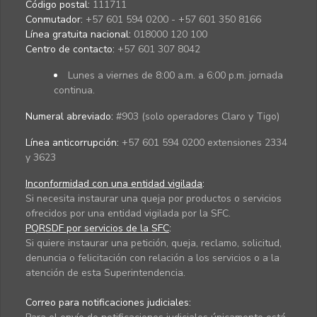
Código postal:
111711
Conmutador:
+57 601 594 0200 - +57 601 350 8166
Línea gratuita nacional:
018000 120 100
Centro de contacto:
+57 601 307 8042
Lunes a viernes de 8:00 a.m. a 6:00 p.m. jornada
continua.
Numeral abreviado:
#903 (solo operadores Claro y Tigo)
Línea anticorrupción:
+57 601 594 0200 extensiones 2334
y 3623
Inconformidad con una entidad vigilada
:
Si necesita instaurar una queja por productos o servicios
ofrecidos por una entidad vigilada por la SFC.
PQRSDF por servicios de la SFC
:
Si quiere instaurar una petición, queja, reclamo, solicitud,
denuncia o felicitación con relación a los servicios o a la
atención de esta Superintendencia.
Correo para notificaciones judiciales: