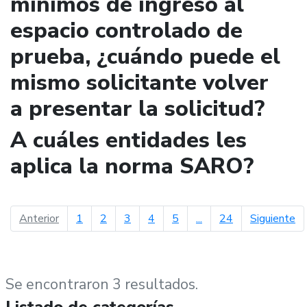
mínimos de ingreso al
espacio controlado de
prueba, ¿cuándo puede el
mismo solicitante volver
a presentar la solicitud?
A cuáles entidades les
aplica la norma SARO?
página anterior
pá
Anterior
1
2
3
4
5
...
24
Siguiente
Se encontraron 3 resultados.