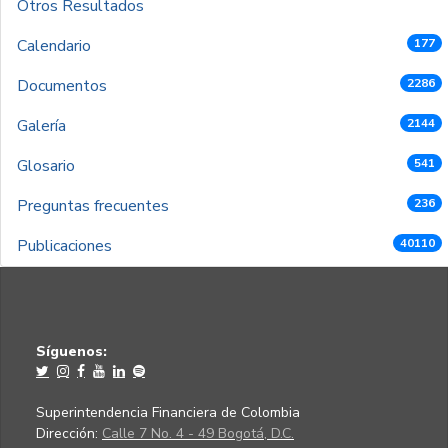
Otros Resultados
Calendario
177
Documentos
2286
Galería
2144
Glosario
541
Preguntas frecuentes
236
Publicaciones
40110
Síguenos:
Superintendencia Financiera de Colombia
Dirección:
Calle 7 No. 4 - 49 Bogotá, D.C.