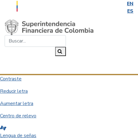
EN
ES
Saltar al contenido principal
Buscar...
Buscar
Desplegar navegación
Contraste
Reducir letra
Aumentar letra
Centro de relevo
Lengua de señas