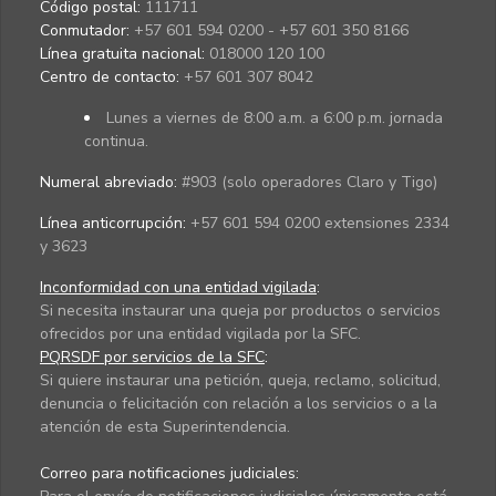
Código postal:
111711
Conmutador:
+57 601 594 0200 - +57 601 350 8166
Línea gratuita nacional:
018000 120 100
Centro de contacto:
+57 601 307 8042
Lunes a viernes de 8:00 a.m. a 6:00 p.m. jornada
continua.
Numeral abreviado:
#903 (solo operadores Claro y Tigo)
Línea anticorrupción:
+57 601 594 0200 extensiones 2334
y 3623
Inconformidad con una entidad vigilada
:
Si necesita instaurar una queja por productos o servicios
ofrecidos por una entidad vigilada por la SFC.
PQRSDF por servicios de la SFC
:
Si quiere instaurar una petición, queja, reclamo, solicitud,
denuncia o felicitación con relación a los servicios o a la
atención de esta Superintendencia.
Correo para notificaciones judiciales: