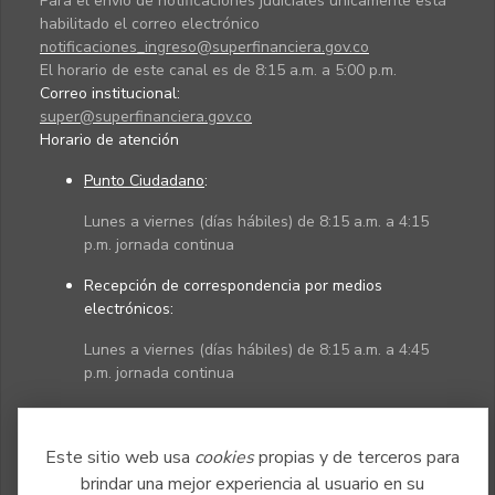
Para el envío de notificaciones judiciales únicamente está
habilitado el correo electrónico
notificaciones_ingreso@superfinanciera.gov.co
El horario de este canal es de 8:15 a.m. a 5:00 p.m.
Correo institucional:
super@superfinanciera.gov.co
Horario de atención
Punto Ciudadano
:
Lunes a viernes (días hábiles) de 8:15 a.m. a 4:15
p.m. jornada continua
Recepción de correspondencia por medios
electrónicos:
Lunes a viernes (días hábiles) de 8:15 a.m. a 4:45
p.m. jornada continua
Políticas
Mapa del sitio
Este sitio web usa
cookies
propias y de terceros para
brindar una mejor experiencia al usuario en su