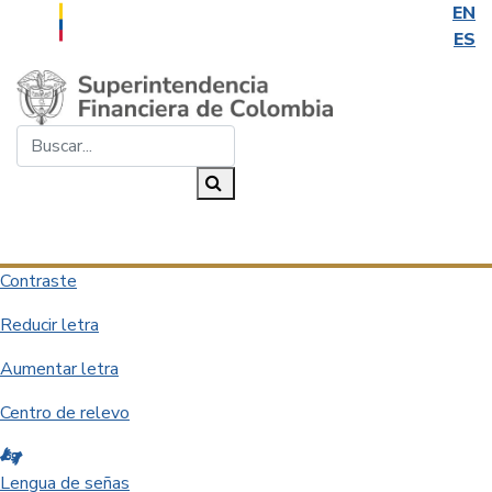
EN
ES
Saltar al contenido principal
Buscar...
Buscar
Desplegar navegación
Contraste
Reducir letra
Aumentar letra
Centro de relevo
Lengua de señas