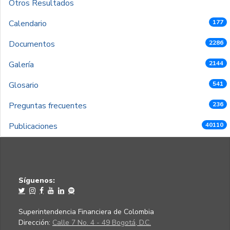
Otros Resultados
Calendario
177
Documentos
2286
Galería
2144
Glosario
541
Preguntas frecuentes
236
Publicaciones
40110
Síguenos:
Superintendencia Financiera de Colombia
Dirección:
Calle 7 No. 4 - 49 Bogotá, D.C.