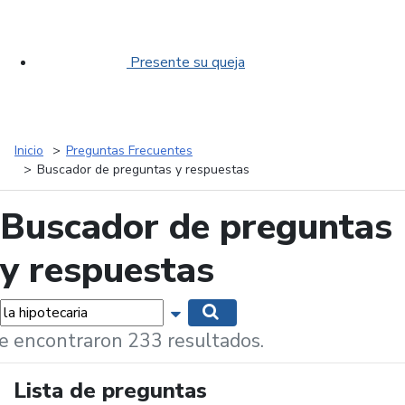
Presente su queja
Inicio
Preguntas Frecuentes
Buscador de preguntas y respuestas
Buscador de preguntas
y respuestas
labras...
Mostrar opciones de búsqueda
Buscar
e encontraron 233 resultados.
Lista de preguntas