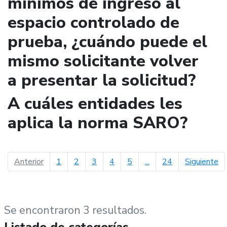
mínimos de ingreso al
espacio controlado de
prueba, ¿cuándo puede el
mismo solicitante volver
a presentar la solicitud?
A cuáles entidades les
aplica la norma SARO?
página anterior
pá
Anterior
1
2
3
4
5
...
24
Siguiente
Se encontraron 3 resultados.