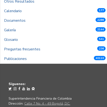
Otros Resultados
Calendario
177
Documentos
2286
Galería
2144
Glosario
541
Preguntas frecuentes
236
Publicaciones
40110
Síguenos:
Superintendencia Financiera de Colombia
Dirección:
Calle 7 No. 4 - 49 Bogotá, D.C.