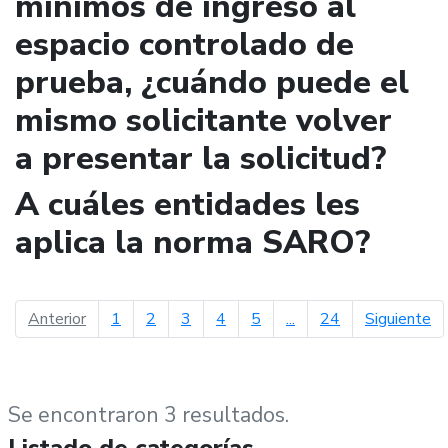
mínimos de ingreso al
espacio controlado de
prueba, ¿cuándo puede el
mismo solicitante volver
a presentar la solicitud?
A cuáles entidades les
aplica la norma SARO?
página anterior
pá
Anterior
1
2
3
4
5
...
24
Siguiente
Se encontraron 3 resultados.