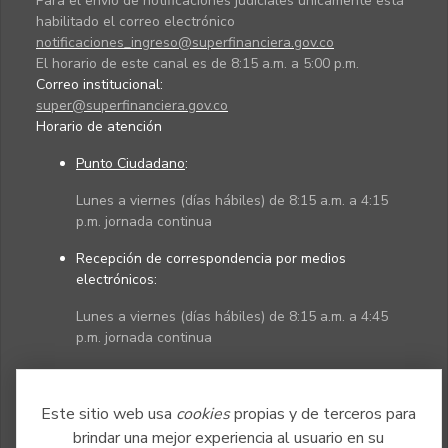
Para el envío de notificaciones judiciales únicamente está
habilitado el correo electrónico
notificaciones_ingreso@superfinanciera.gov.co
El horario de este canal es de 8:15 a.m. a 5:00 p.m.
Correo institucional:
super@superfinanciera.gov.co
Horario de atención
Punto Ciudadano
:
Lunes a viernes (días hábiles) de 8:15 a.m. a 4:15
p.m. jornada continua
Recepción de correspondencia por medios
electrónicos:
Lunes a viernes (días hábiles) de 8:15 a.m. a 4:45
p.m. jornada continua
Políticas
Mapa del sitio
Este sitio web usa
cookies
propias y de terceros para
brindar una mejor experiencia al usuario en su