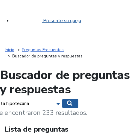
Presente su queja
Inicio
Preguntas Frecuentes
Buscador de preguntas y respuestas
Buscador de preguntas
y respuestas
labras...
Mostrar opciones de búsqueda
Buscar
e encontraron 233 resultados.
Lista de preguntas