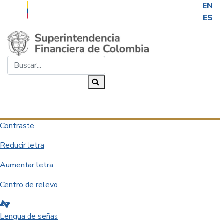
EN
ES
Saltar al contenido principal
Buscar...
Buscar
Desplegar navegación
Contraste
Reducir letra
Aumentar letra
Centro de relevo
Lengua de señas