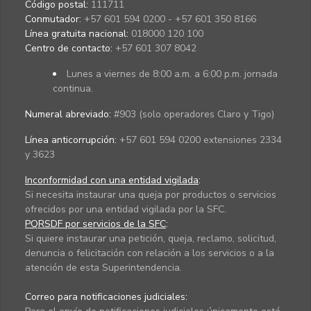
Código postal:
111711
Conmutador:
+57 601 594 0200 - +57 601 350 8166
Línea gratuita nacional:
018000 120 100
Centro de contacto:
+57 601 307 8042
Lunes a viernes de 8:00 a.m. a 6:00 p.m. jornada
continua.
Numeral abreviado:
#903 (solo operadores Claro y Tigo)
Línea anticorrupción:
+57 601 594 0200 extensiones 2334
y 3623
Inconformidad con una entidad vigilada
:
Si necesita instaurar una queja por productos o servicios
ofrecidos por una entidad vigilada por la SFC.
PQRSDF por servicios de la SFC
:
Si quiere instaurar una petición, queja, reclamo, solicitud,
denuncia o felicitación con relación a los servicios o a la
atención de esta Superintendencia.
Correo para notificaciones judiciales: