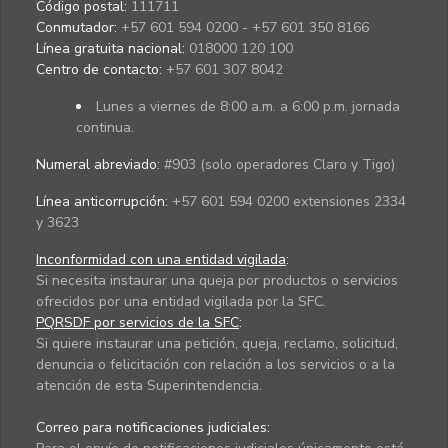
Código postal:
111711
Conmutador:
+57 601 594 0200 - +57 601 350 8166
Línea gratuita nacional:
018000 120 100
Centro de contacto:
+57 601 307 8042
Lunes a viernes de 8:00 a.m. a 6:00 p.m. jornada
continua.
Numeral abreviado:
#903 (solo operadores Claro y Tigo)
Línea anticorrupción:
+57 601 594 0200 extensiones 2334
y 3623
Inconformidad con una entidad vigilada
:
Si necesita instaurar una queja por productos o servicios
ofrecidos por una entidad vigilada por la SFC.
PQRSDF por servicios de la SFC
:
Si quiere instaurar una petición, queja, reclamo, solicitud,
denuncia o felicitación con relación a los servicios o a la
atención de esta Superintendencia.
Correo para notificaciones judiciales: