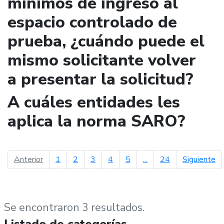
mínimos de ingreso al
espacio controlado de
prueba, ¿cuándo puede el
mismo solicitante volver
a presentar la solicitud?
A cuáles entidades les
aplica la norma SARO?
página anterior
pá
Anterior
1
2
3
4
5
...
24
Siguiente
Se encontraron 3 resultados.