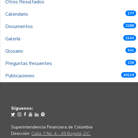
Otros Resultados
Calendario
177
Documentos
2286
Galería
2144
Glosario
541
Preguntas frecuentes
236
Publicaciones
40110
Síguenos:
Superintendencia Financiera de Colombia
Dirección:
Calle 7 No. 4 - 49 Bogotá, D.C.