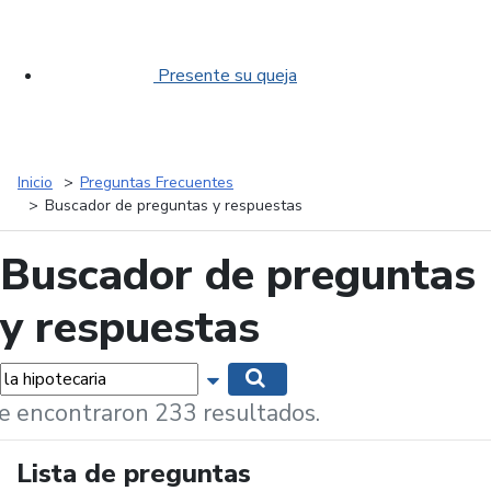
Presente su queja
Inicio
Preguntas Frecuentes
Buscador de preguntas y respuestas
Buscador de preguntas
y respuestas
labras...
Mostrar opciones de búsqueda
Buscar
e encontraron 233 resultados.
Lista de preguntas