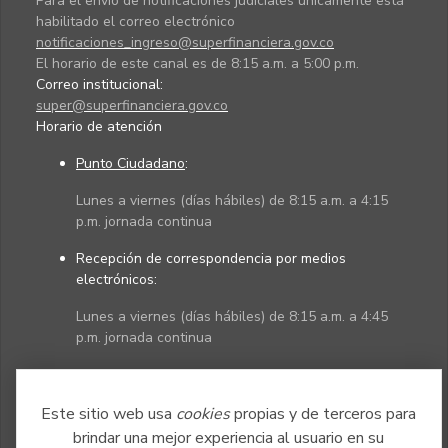
Para el envío de notificaciones judiciales únicamente está
habilitado el correo electrónico
notificaciones_ingreso@superfinanciera.gov.co
El horario de este canal es de 8:15 a.m. a 5:00 p.m.
Correo institucional:
super@superfinanciera.gov.co
Horario de atención
Punto Ciudadano
:
Lunes a viernes (días hábiles) de 8:15 a.m. a 4:15
p.m. jornada continua
Recepción de correspondencia por medios
electrónicos:
Lunes a viernes (días hábiles) de 8:15 a.m. a 4:45
p.m. jornada continua
Políticas
Mapa del sitio
Este sitio web usa
cookies
propias y de terceros para
brindar una mejor experiencia al usuario en su