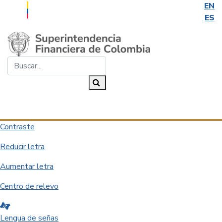
EN
ES
Saltar al contenido principal
Buscar...
Buscar
Desplegar navegación
Contraste
Reducir letra
Aumentar letra
Centro de relevo
Lengua de señas