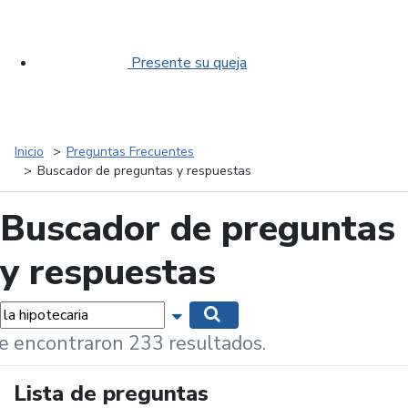
Presente su queja
Inicio
Preguntas Frecuentes
Buscador de preguntas y respuestas
Buscador de preguntas
y respuestas
labras...
Mostrar opciones de búsqueda
Buscar
e encontraron 233 resultados.
Lista de preguntas