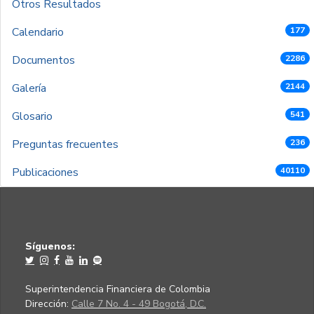
Otros Resultados
Calendario
177
Documentos
2286
Galería
2144
Glosario
541
Preguntas frecuentes
236
Publicaciones
40110
Síguenos:
Superintendencia Financiera de Colombia
Dirección:
Calle 7 No. 4 - 49 Bogotá, D.C.