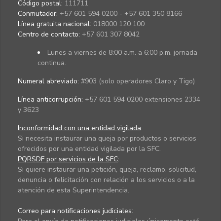
Código postal:
111711
Conmutador:
+57 601 594 0200 - +57 601 350 8166
Línea gratuita nacional:
018000 120 100
Centro de contacto:
+57 601 307 8042
Lunes a viernes de 8:00 a.m. a 6:00 p.m. jornada
continua.
Numeral abreviado:
#903 (solo operadores Claro y Tigo)
Línea anticorrupción:
+57 601 594 0200 extensiones 2334
y 3623
Inconformidad con una entidad vigilada
:
Si necesita instaurar una queja por productos o servicios
ofrecidos por una entidad vigilada por la SFC.
PQRSDF por servicios de la SFC
:
Si quiere instaurar una petición, queja, reclamo, solicitud,
denuncia o felicitación con relación a los servicios o a la
atención de esta Superintendencia.
Correo para notificaciones judiciales: