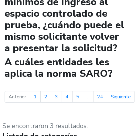
mínimos de ingreso al
espacio controlado de
prueba, ¿cuándo puede el
mismo solicitante volver
a presentar la solicitud?
A cuáles entidades les
aplica la norma SARO?
página anterior
pá
Anterior
1
2
3
4
5
...
24
Siguiente
Se encontraron 3 resultados.