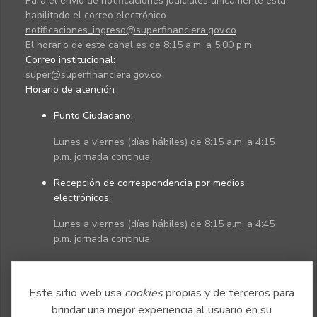
Para el envío de notificaciones judiciales únicamente está
habilitado el correo electrónico
notificaciones_ingreso@superfinanciera.gov.co
El horario de este canal es de 8:15 a.m. a 5:00 p.m.
Correo institucional:
super@superfinanciera.gov.co
Horario de atención
Punto Ciudadano
:
Lunes a viernes (días hábiles) de 8:15 a.m. a 4:15
p.m. jornada continua
Recepción de correspondencia por medios
electrónicos:
Lunes a viernes (días hábiles) de 8:15 a.m. a 4:45
p.m. jornada continua
Políticas
Mapa del sitio
Este sitio web usa
cookies
propias y de terceros para
brindar una mejor experiencia al usuario en su