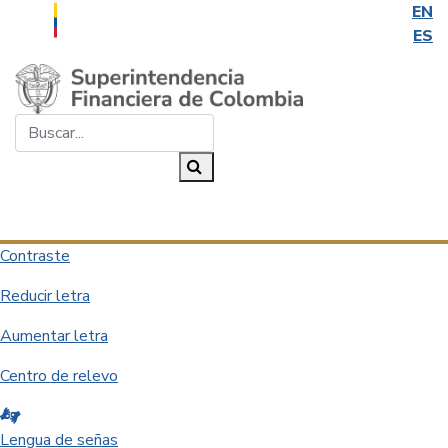
EN
ES
Saltar al contenido principal
Buscar...
Buscar
Desplegar navegación
Contraste
Reducir letra
Aumentar letra
Centro de relevo
Lengua de señas