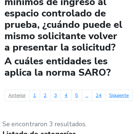
mínimos de ingreso al
espacio controlado de
prueba, ¿cuándo puede el
mismo solicitante volver
a presentar la solicitud?
A cuáles entidades les
aplica la norma SARO?
página anterior
pá
Anterior
1
2
3
4
5
...
24
Siguiente
Se encontraron 3 resultados.