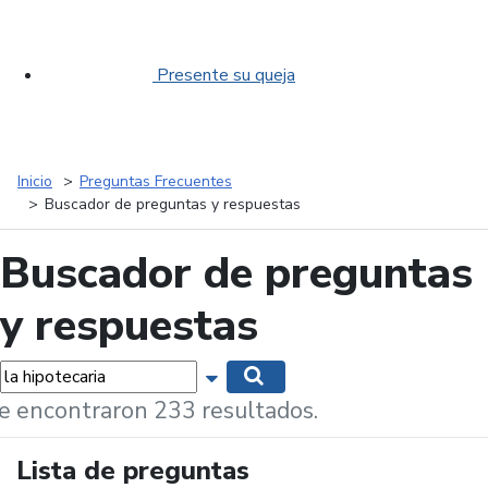
Presente su queja
Inicio
Preguntas Frecuentes
Buscador de preguntas y respuestas
Buscador de preguntas
y respuestas
labras...
Mostrar opciones de búsqueda
Buscar
e encontraron 233 resultados.
Lista de preguntas