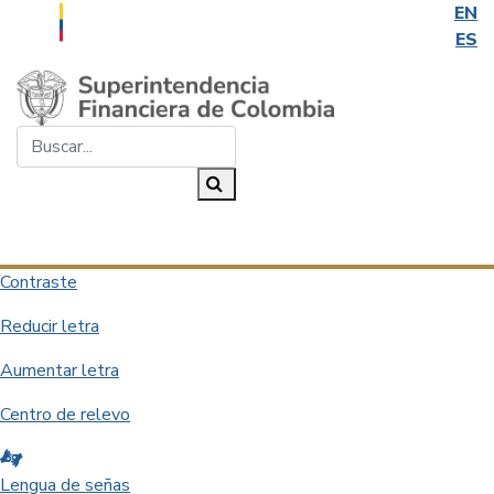
EN
ES
Saltar al contenido principal
Buscar...
Buscar
Desplegar navegación
Contraste
Reducir letra
Aumentar letra
Centro de relevo
Lengua de señas