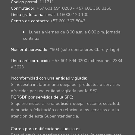
Código postal:
111711
Conmutador:
+57 601 594 0200 - +57 601 350 8166
Línea gratuita nacional:
018000 120 100
Centro de contacto:
+57 601 307 8042
Lunes a viernes de 8:00 a.m. a 6:00 p.m. jornada
continua.
Numeral abreviado:
#903 (solo operadores Claro y Tigo)
Línea anticorrupción:
+57 601 594 0200 extensiones 2334
y 3623
Inconformidad con una entidad vigilada
:
Si necesita instaurar una queja por productos o servicios
ofrecidos por una entidad vigilada por la SFC.
PQRSDF por servicios de la SFC
:
Si quiere instaurar una petición, queja, reclamo, solicitud,
denuncia o felicitación con relación a los servicios o a la
atención de esta Superintendencia.
Correo para notificaciones judiciales: