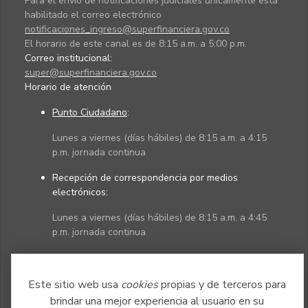
Para el envío de notificaciones judiciales únicamente está
habilitado el correo electrónico
notificaciones_ingreso@superfinanciera.gov.co
El horario de este canal es de 8:15 a.m. a 5:00 p.m.
Correo institucional:
super@superfinanciera.gov.co
Horario de atención
Punto Ciudadano
:
Lunes a viernes (días hábiles) de 8:15 a.m. a 4:15
p.m. jornada continua
Recepción de correspondencia por medios
electrónicos:
Lunes a viernes (días hábiles) de 8:15 a.m. a 4:45
p.m. jornada continua
Políticas
Mapa del sitio
Este sitio web usa
cookies
propias y de terceros para
brindar una mejor experiencia al usuario en su