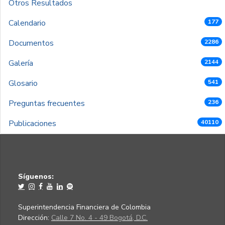
Otros Resultados
Calendario
177
Documentos
2286
Galería
2144
Glosario
541
Preguntas frecuentes
236
Publicaciones
40110
Síguenos:
Superintendencia Financiera de Colombia
Dirección:
Calle 7 No. 4 - 49 Bogotá, D.C.