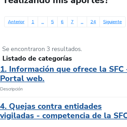
realizando mis aportes?
página anterior
pá
Anterior
1
...
5
6
7
...
24
Siguiente
Se encontraron 3 resultados.
Listado de categorías
1. Información que ofrece la SFC 
Portal web.
Descripción
4. Quejas contra entidades
vigiladas - competencia de la SF