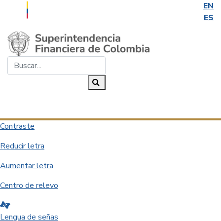
EN
ES
Saltar al contenido principal
Buscar...
Buscar
Desplegar navegación
Contraste
Reducir letra
Aumentar letra
Centro de relevo
Lengua de señas