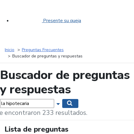
Presente su queja
Inicio
Preguntas Frecuentes
Buscador de preguntas y respuestas
Buscador de preguntas
y respuestas
labras...
Mostrar opciones de búsqueda
Buscar
e encontraron 233 resultados.
Lista de preguntas