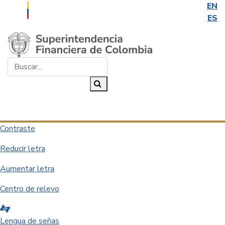
EN
ES
Saltar al contenido principal
Buscar...
Buscar
Desplegar navegación
Contraste
Reducir letra
Aumentar letra
Centro de relevo
Lengua de señas