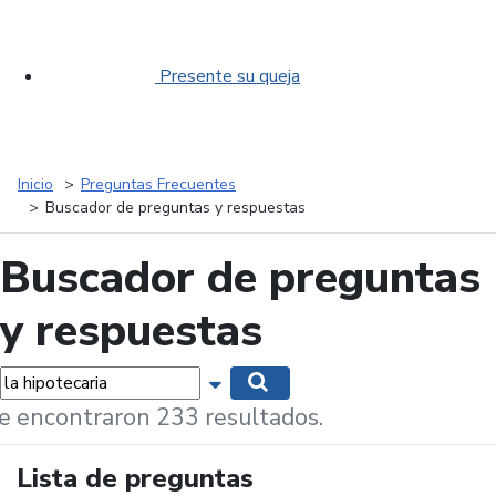
Presente su queja
Inicio
Preguntas Frecuentes
Buscador de preguntas y respuestas
Buscador de preguntas
y respuestas
labras...
Mostrar opciones de búsqueda
Buscar
e encontraron 233 resultados.
Lista de preguntas