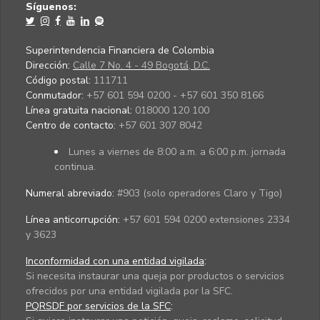
Síguenos:
Superintendencia Financiera de Colombia
Dirección:
Calle 7 No. 4 - 49 Bogotá, D.C.
Código postal:
111711
Conmutador:
+57 601 594 0200 - +57 601 350 8166
Línea gratuita nacional:
018000 120 100
Centro de contacto:
+57 601 307 8042
Lunes a viernes de 8:00 a.m. a 6:00 p.m. jornada
continua.
Numeral abreviado:
#903 (solo operadores Claro y Tigo)
Línea anticorrupción:
+57 601 594 0200 extensiones 2334
y 3623
Inconformidad con una entidad vigilada
:
Si necesita instaurar una queja por productos o servicios
ofrecidos por una entidad vigilada por la SFC.
PQRSDF por servicios de la SFC
: