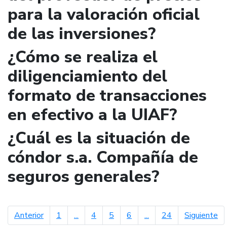
para la valoración oficial
de las inversiones?
¿Cómo se realiza el
diligenciamiento del
formato de transacciones
en efectivo a la UIAF?
¿Cuál es la situación de
cóndor s.a. Compañía de
seguros generales?
página anterior
pá
Anterior
1
...
4
5
6
...
24
Siguiente