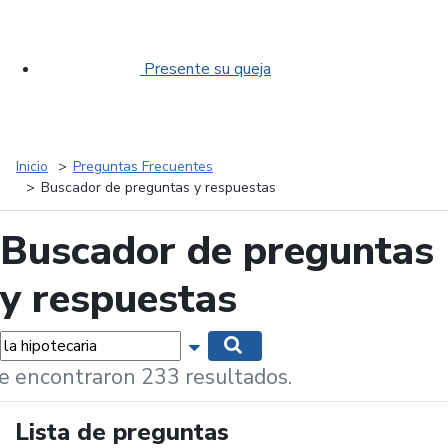
Presente su queja
Inicio
Preguntas Frecuentes
Buscador de preguntas y respuestas
Buscador de preguntas
y respuestas
labras...
Mostrar opciones de búsqueda
Buscar
e encontraron 233 resultados.
Lista de preguntas