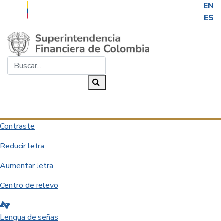
EN
ES
Saltar al contenido principal
Buscar...
Buscar
Desplegar navegación
Contraste
Reducir letra
Aumentar letra
Centro de relevo
Lengua de señas