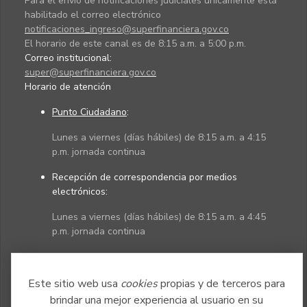
Para el envío de notificaciones judiciales únicamente está
habilitado el correo electrónico
notificaciones_ingreso@superfinanciera.gov.co
El horario de este canal es de 8:15 a.m. a 5:00 p.m.
Correo institucional:
super@superfinanciera.gov.co
Horario de atención
Punto Ciudadano
:
Lunes a viernes (días hábiles) de 8:15 a.m. a 4:15
p.m. jornada continua
Recepción de correspondencia por medios
electrónicos:
Lunes a viernes (días hábiles) de 8:15 a.m. a 4:45
p.m. jornada continua
Políticas
Mapa del sitio
Este sitio web usa
cookies
propias y de terceros para
brindar una mejor experiencia al usuario en su