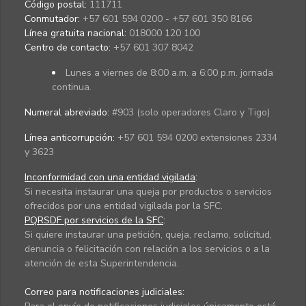
Código postal:
111711
Conmutador:
+57 601 594 0200 - +57 601 350 8166
Línea gratuita nacional:
018000 120 100
Centro de contacto:
+57 601 307 8042
Lunes a viernes de 8:00 a.m. a 6:00 p.m. jornada
continua.
Numeral abreviado:
#903 (solo operadores Claro y Tigo)
Línea anticorrupción:
+57 601 594 0200 extensiones 2334
y 3623
Inconformidad con una entidad vigilada
:
Si necesita instaurar una queja por productos o servicios
ofrecidos por una entidad vigilada por la SFC.
PQRSDF por servicios de la SFC
:
Si quiere instaurar una petición, queja, reclamo, solicitud,
denuncia o felicitación con relación a los servicios o a la
atención de esta Superintendencia.
Correo para notificaciones judiciales: