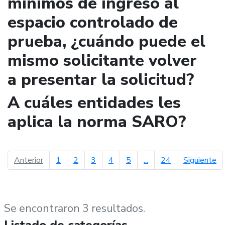
mínimos de ingreso al
espacio controlado de
prueba, ¿cuándo puede el
mismo solicitante volver
a presentar la solicitud?
A cuáles entidades les
aplica la norma SARO?
página anterior
pá
Anterior
1
2
3
4
5
...
24
Siguiente
Se encontraron 3 resultados.