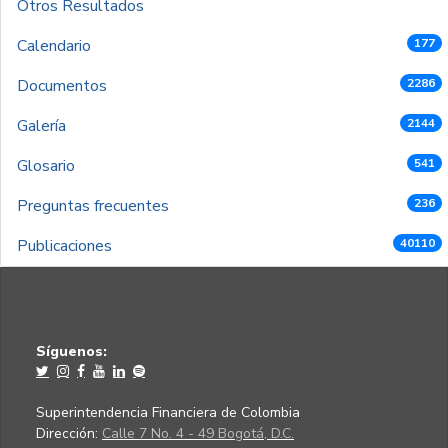
Otros Resultados
Calendario
177
Documentos
2286
Galería
2144
Glosario
541
Preguntas frecuentes
236
Publicaciones
40110
Síguenos:
Superintendencia Financiera de Colombia
Dirección:
Calle 7 No. 4 - 49 Bogotá, D.C.