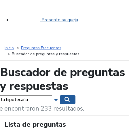
Presente su queja
Inicio
Preguntas Frecuentes
Buscador de preguntas y respuestas
Buscador de preguntas
y respuestas
labras...
Mostrar opciones de búsqueda
Buscar
e encontraron 233 resultados.
Lista de preguntas