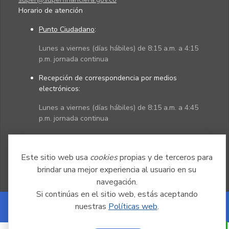
Horario de atención
Punto Ciudadano
:
Lunes a viernes (días hábiles) de 8:15 a.m. a 4:15
p.m. jornada continua
Recepción de correspondencia por medios
electrónicos:
Lunes a viernes (días hábiles) de 8:15 a.m. a 4:45
p.m. jornada continua
Políticas
Mapa del sitio
Este sitio web usa
cookies
propias y de terceros para
brindar una mejor experiencia al usuario en su
navegación.
Si continúas en el sitio web, estás aceptando
nuestras
Políticas web
.
Powered by Nexura