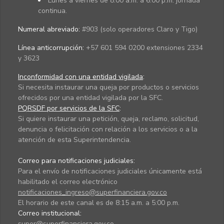
Lunes a viernes de 8:00 a.m. a 6:00 p.m. jornada
continua.
Numeral abreviado:
#903 (solo operadores Claro y Tigo)
Línea anticorrupción:
+57 601 594 0200 extensiones 2334
y 3623
Inconformidad con una entidad vigilada
:
Si necesita instaurar una queja por productos o servicios
ofrecidos por una entidad vigilada por la SFC.
PQRSDF por servicios de la SFC
:
Si quiere instaurar una petición, queja, reclamo, solicitud,
denuncia o felicitación con relación a los servicios o a la
atención de esta Superintendencia.
Correo para notificaciones judiciales:
Para el envío de notificaciones judiciales únicamente está
habilitado el correo electrónico
notificaciones_ingreso@superfinanciera.gov.co
El horario de este canal es de 8:15 a.m. a 5:00 p.m.
Correo institucional:
super@superfinanciera.gov.co