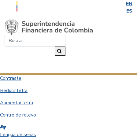
EN
ES
Saltar al contenido principal
Buscar...
Buscar
Desplegar navegación
Contraste
Reducir letra
Aumentar letra
Centro de relevo
Lengua de señas