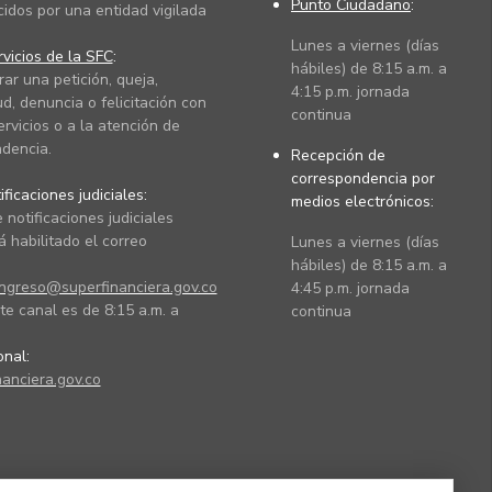
Punto Ciudadano
:
cidos por una entidad vigilada
Lunes a viernes (días
vicios de la SFC
:
hábiles) de 8:15 a.m. a
rar una petición, queja,
4:15 p.m. jornada
ud, denuncia o felicitación con
continua
ervicios o a la atención de
dencia.
Recepción de
correspondencia por
ficaciones judiciales:
medios electrónicos:
 notificaciones judiciales
 habilitado el correo
Lunes a viernes (días
hábiles) de 8:15 a.m. a
ingreso@superfinanciera.gov.co
4:45 p.m. jornada
te canal es de 8:15 a.m. a
continua
ional:
anciera.gov.co