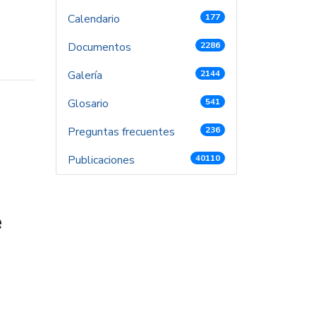
Calendario
177
Documentos
2286
Galería
2144
Glosario
541
Preguntas frecuentes
236
Publicaciones
40110
e