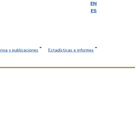
EN
ES
ensa y publicaciones
Estadísticas e informes