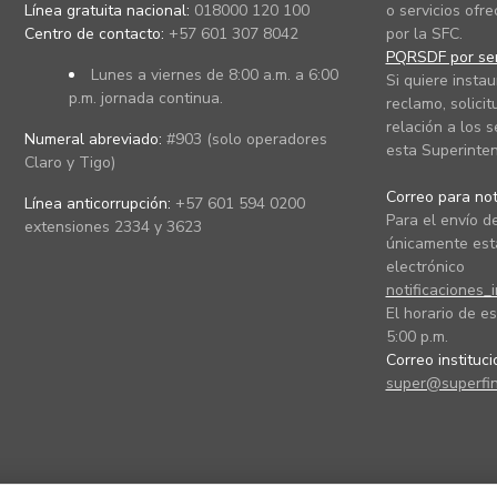
Línea gratuita nacional:
018000 120 100
o servicios ofre
Centro de contacto:
+57 601 307 8042
por la SFC.
PQRSDF por ser
Lunes a viernes de 8:00 a.m. a 6:00
Si quiere instau
p.m. jornada continua.
reclamo, solicit
relación a los s
Numeral abreviado:
#903 (solo operadores
esta Superinten
Claro y Tigo)
Correo para noti
Línea anticorrupción:
+57 601 594 0200
Para el envío de
extensiones 2334 y 3623
únicamente está
electrónico
notificaciones_
El horario de es
5:00 p.m.
Correo instituc
super@superfin