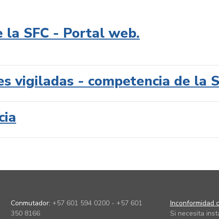
e la SFC - Portal web.
es vigiladas - competencia de la 
cia
Conmutador:
+57 601 594 0200 - +57 601
Inconformidad c
350 8166
Si necesita ins