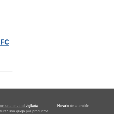
SFC
on una entidad vigilada
:
Horario de atención
taurar una queja por productos