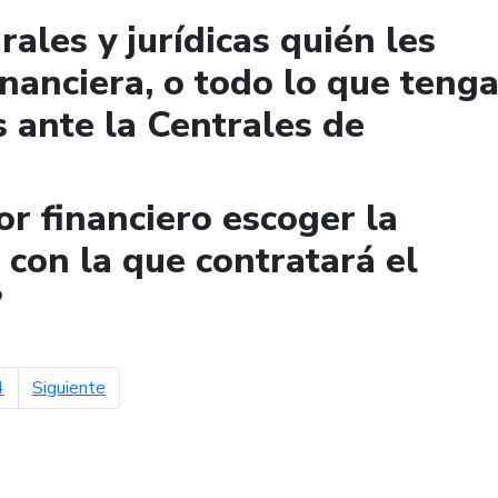
ales y jurídicas quién les
financiera, o todo lo que teng
 ante la Centrales de
r financiero escoger la
con la que contratará el
?
página siguiente
4
Siguiente