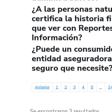
¿A las personas natur
certifica la historia 
que ver con Reportes
Información?
¿Puede un consumido
entidad aseguradora 
seguro que necesite
página anterior
Anterior
1
2
3
4
5
...
2
Se encontraron 3 resultados.