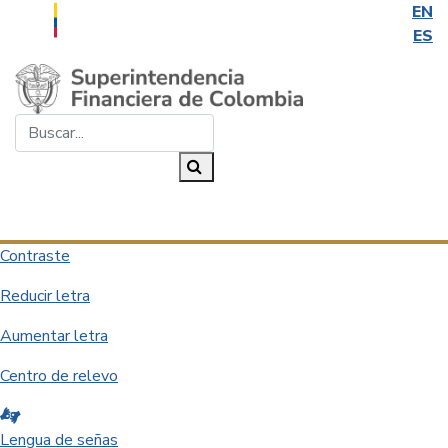
EN
ES
Saltar al contenido principal
Buscar...
Buscar
Desplegar navegación
Contraste
Reducir letra
Aumentar letra
Centro de relevo
Lengua de señas