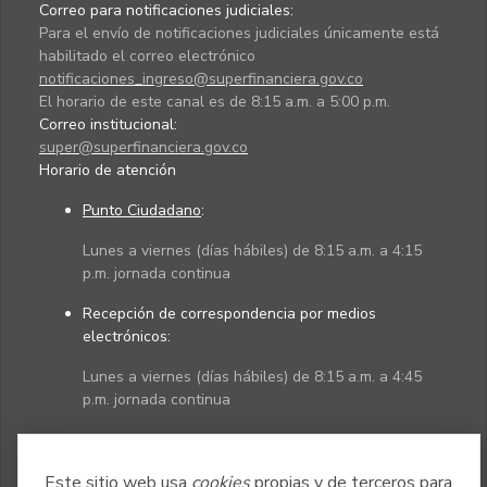
Correo para notificaciones judiciales:
Para el envío de notificaciones judiciales únicamente está
habilitado el correo electrónico
notificaciones_ingreso@superfinanciera.gov.co
El horario de este canal es de 8:15 a.m. a 5:00 p.m.
Correo institucional:
super@superfinanciera.gov.co
Horario de atención
Punto Ciudadano
:
Lunes a viernes (días hábiles) de 8:15 a.m. a 4:15
p.m. jornada continua
Recepción de correspondencia por medios
electrónicos:
Lunes a viernes (días hábiles) de 8:15 a.m. a 4:45
p.m. jornada continua
Políticas
Mapa del sitio
Este sitio web usa
cookies
propias y de terceros para