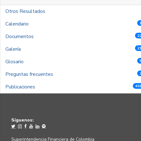
Otros Resultados
Calendario
Documentos
2
Galería
2
Glosario
Preguntas frecuentes
Publicaciones
40
Síguenos:
Superintendencia Financiera de Colombia