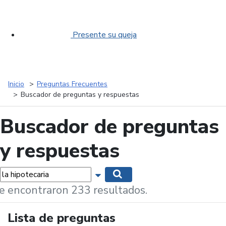
Presente su queja
Inicio
Preguntas Frecuentes
Buscador de preguntas y respuestas
Buscador de preguntas
y respuestas
labras...
Mostrar opciones de búsqueda
Buscar
e encontraron 233 resultados.
Lista de preguntas