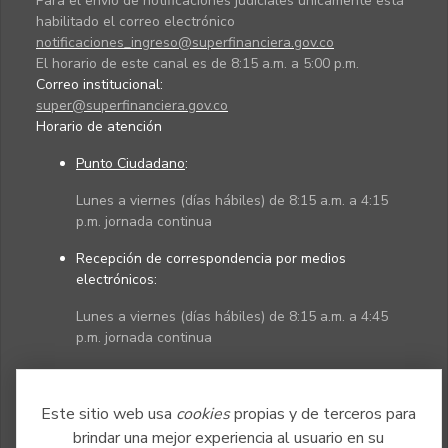
Para el envío de notificaciones judiciales únicamente está
habilitado el correo electrónico
notificaciones_ingreso@superfinanciera.gov.co
El horario de este canal es de 8:15 a.m. a 5:00 p.m.
Correo institucional:
super@superfinanciera.gov.co
Horario de atención
Punto Ciudadano
:
Lunes a viernes (días hábiles) de 8:15 a.m. a 4:15
p.m. jornada continua
Recepción de correspondencia por medios
electrónicos:
Lunes a viernes (días hábiles) de 8:15 a.m. a 4:45
p.m. jornada continua
Políticas
Mapa del sitio
Este sitio web usa
cookies
propias y de terceros para
brindar una mejor experiencia al usuario en su