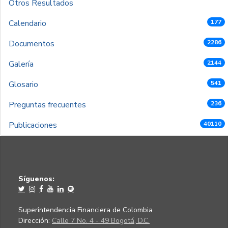
Otros Resultados
Calendario
177
Documentos
2286
Galería
2144
Glosario
541
Preguntas frecuentes
236
Publicaciones
40110
Síguenos:
Superintendencia Financiera de Colombia
Dirección:
Calle 7 No. 4 - 49 Bogotá, D.C.