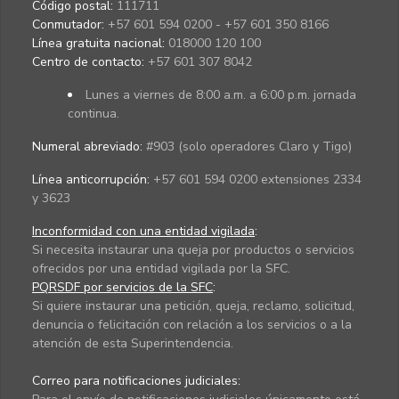
Código postal:
111711
Conmutador:
+57 601 594 0200 - +57 601 350 8166
Línea gratuita nacional:
018000 120 100
Centro de contacto:
+57 601 307 8042
Lunes a viernes de 8:00 a.m. a 6:00 p.m. jornada
continua.
Numeral abreviado:
#903 (solo operadores Claro y Tigo)
Línea anticorrupción:
+57 601 594 0200 extensiones 2334
y 3623
Inconformidad con una entidad vigilada
:
Si necesita instaurar una queja por productos o servicios
ofrecidos por una entidad vigilada por la SFC.
PQRSDF por servicios de la SFC
:
Si quiere instaurar una petición, queja, reclamo, solicitud,
denuncia o felicitación con relación a los servicios o a la
atención de esta Superintendencia.
Correo para notificaciones judiciales: