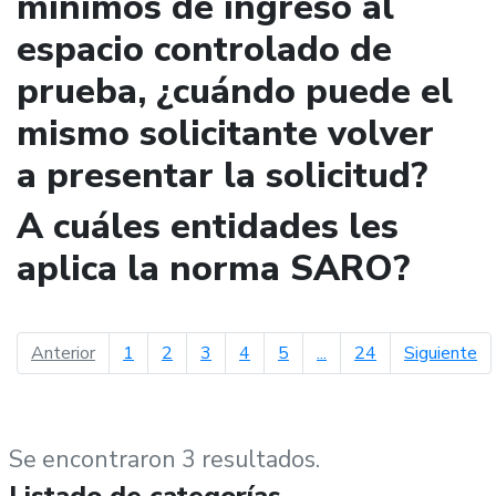
mínimos de ingreso al
espacio controlado de
prueba, ¿cuándo puede el
mismo solicitante volver
a presentar la solicitud?
A cuáles entidades les
aplica la norma SARO?
página anterior
pá
Anterior
1
2
3
4
5
...
24
Siguiente
Se encontraron 3 resultados.