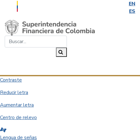
EN
ES
Saltar al contenido principal
Buscar...
Buscar
Desplegar navegación
Contraste
Reducir letra
Aumentar letra
Centro de relevo
Lengua de señas