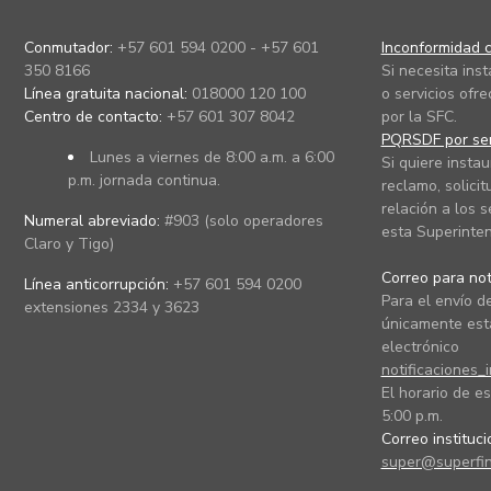
Conmutador:
+57 601 594 0200 - +57 601
Inconformidad c
350 8166
Si necesita ins
Línea gratuita nacional:
018000 120 100
o servicios ofre
Centro de contacto:
+57 601 307 8042
por la SFC.
PQRSDF por ser
Lunes a viernes de 8:00 a.m. a 6:00
Si quiere instau
p.m. jornada continua.
reclamo, solicit
relación a los s
Numeral abreviado:
#903 (solo operadores
esta Superinten
Claro y Tigo)
Correo para noti
Línea anticorrupción:
+57 601 594 0200
Para el envío de
extensiones 2334 y 3623
únicamente está
electrónico
notificaciones_
El horario de es
5:00 p.m.
Correo instituc
super@superfin