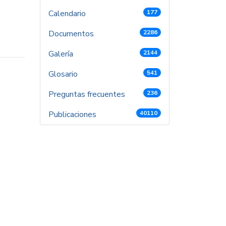
Calendario
177
Documentos
2286
Galería
2144
Glosario
541
Preguntas frecuentes
236
Publicaciones
40110