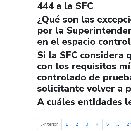
444 a la SFC
¿Qué son las excepc
por la Superintende
en el espacio contro
Si la SFC considera 
con los requisitos m
controlado de prueb
solicitante volver a 
A cuáles entidades 
página anterior
Anterior
1
2
3
4
5
...
2