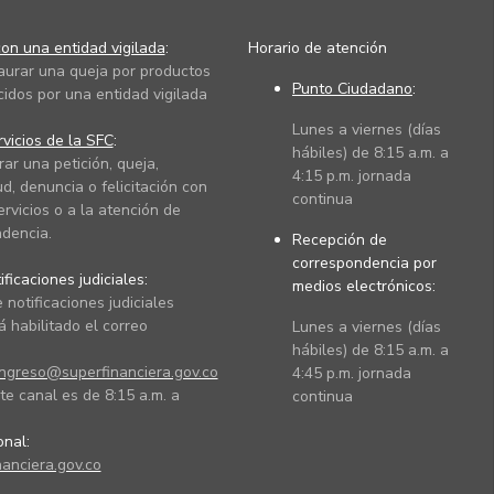
on una entidad vigilada
:
Horario de atención
taurar una queja por productos
Punto Ciudadano
:
cidos por una entidad vigilada
Lunes a viernes (días
vicios de la SFC
:
hábiles) de 8:15 a.m. a
rar una petición, queja,
4:15 p.m. jornada
ud, denuncia o felicitación con
continua
ervicios o a la atención de
dencia.
Recepción de
correspondencia por
ficaciones judiciales:
medios electrónicos:
 notificaciones judiciales
 habilitado el correo
Lunes a viernes (días
hábiles) de 8:15 a.m. a
ingreso@superfinanciera.gov.co
4:45 p.m. jornada
te canal es de 8:15 a.m. a
continua
ional:
anciera.gov.co