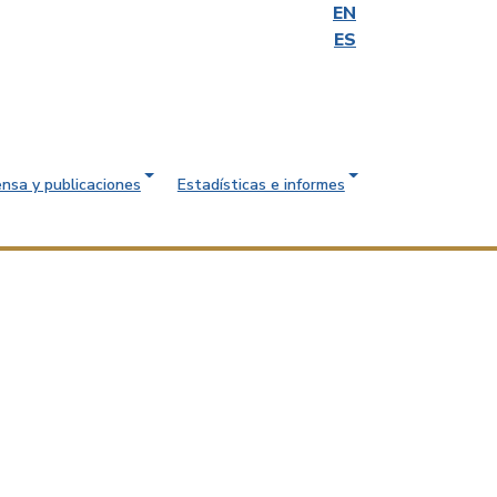
EN
ES
ensa y publicaciones
Estadísticas e informes