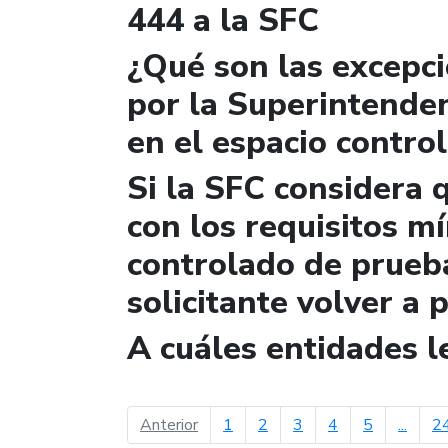
444 a la SFC
¿Qué son las excepc
por la Superintende
en el espacio contro
Si la SFC considera 
con los requisitos m
controlado de prueb
solicitante volver a 
A cuáles entidades 
página anterior
Anterior
1
2
3
4
5
...
2