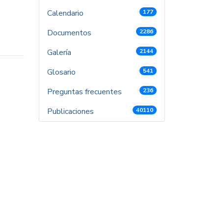
Calendario
177
Documentos
2286
Galería
2144
Glosario
541
Preguntas frecuentes
236
Publicaciones
40110