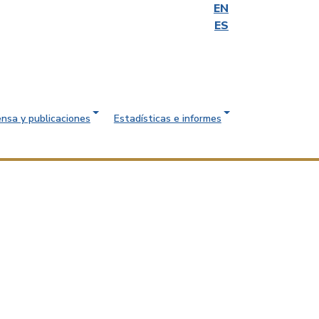
EN
ES
ensa y publicaciones
Estadísticas e informes