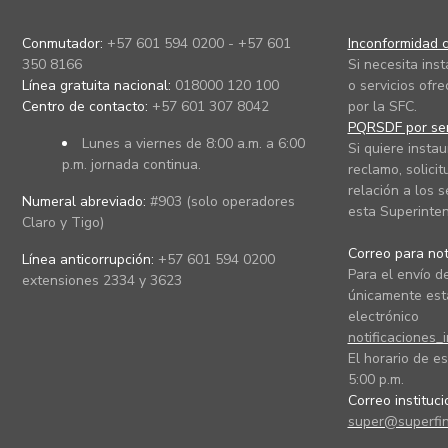
Conmutador:
+57 601 594 0200 - +57 601
Inconformidad c
350 8166
Si necesita ins
Línea gratuita nacional:
018000 120 100
o servicios ofre
Centro de contacto:
+57 601 307 8042
por la SFC.
PQRSDF por ser
Lunes a viernes de 8:00 a.m. a 6:00
Si quiere instau
p.m. jornada continua.
reclamo, solicit
relación a los s
Numeral abreviado:
#903 (solo operadores
esta Superinten
Claro y Tigo)
Correo para noti
Línea anticorrupción:
+57 601 594 0200
Para el envío de
extensiones 2334 y 3623
únicamente está
electrónico
notificaciones_
El horario de es
5:00 p.m.
Correo instituc
super@superfin