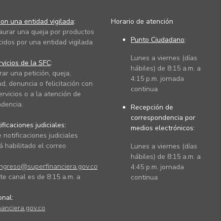
on una entidad vigilada
:
Horario de atención
taurar una queja por productos
Punto Ciudadano
:
cidos por una entidad vigilada
Lunes a viernes (días
vicios de la SFC
:
hábiles) de 8:15 a.m. a
rar una petición, queja,
4:15 p.m. jornada
ud, denuncia o felicitación con
continua
ervicios o a la atención de
dencia.
Recepción de
correspondencia por
ficaciones judiciales:
medios electrónicos:
 notificaciones judiciales
 habilitado el correo
Lunes a viernes (días
hábiles) de 8:15 a.m. a
ingreso@superfinanciera.gov.co
4:45 p.m. jornada
te canal es de 8:15 a.m. a
continua
ional:
anciera.gov.co