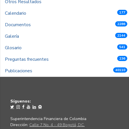
Otros Resultados
Calendario
177
Documentos
2286
Galería
2144
Glosario
541
Preguntas frecuentes
236
Publicaciones
40110
Síguenos:
Superintendencia Financiera de Colombia
Dirección:
Calle 7 No. 4 - 49 Bogotá, D.C.