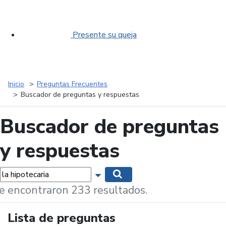
Presente su queja
Inicio
Preguntas Frecuentes
Buscador de preguntas y respuestas
Buscador de preguntas
y respuestas
labras...
Mostrar opciones de búsqueda
Buscar
e encontraron 233 resultados.
Lista de preguntas