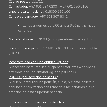
Código postal:
111711
Conmutador:
+57 601 594 0200 - +57 601 350 8166
Línea gratuita nacional:
018000 120 100
Centro de contacto:
+57 601 307 8042
Lunes a viernes de 8:00 a.m. a 6:00 p.m. jornada
continua.
Numeral abreviado:
#903 (solo operadores Claro y Tigo)
Línea anticorrupción:
+57 601 594 0200 extensiones 2334
y 3623
Inconformidad con una entidad vigilada
:
Si necesita instaurar una queja por productos o servicios
ofrecidos por una entidad vigilada por la SFC.
PQRSDF por servicios de la SFC
:
Si quiere instaurar una petición, queja, reclamo, solicitud,
denuncia o felicitación con relación a los servicios o a la
atención de esta Superintendencia.
Correo para notificaciones judiciales: