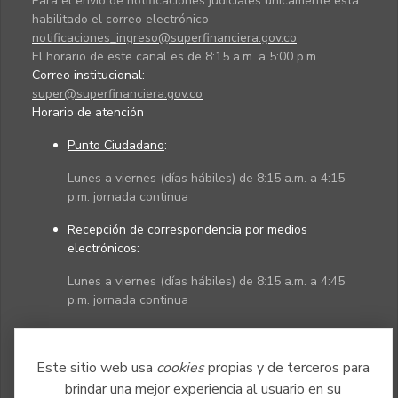
Para el envío de notificaciones judiciales únicamente está
habilitado el correo electrónico
notificaciones_ingreso@superfinanciera.gov.co
El horario de este canal es de 8:15 a.m. a 5:00 p.m.
Correo institucional:
super@superfinanciera.gov.co
Horario de atención
Punto Ciudadano
:
Lunes a viernes (días hábiles) de 8:15 a.m. a 4:15
p.m. jornada continua
Recepción de correspondencia por medios
electrónicos:
Lunes a viernes (días hábiles) de 8:15 a.m. a 4:45
p.m. jornada continua
Políticas
Mapa del sitio
Este sitio web usa
cookies
propias y de terceros para
brindar una mejor experiencia al usuario en su