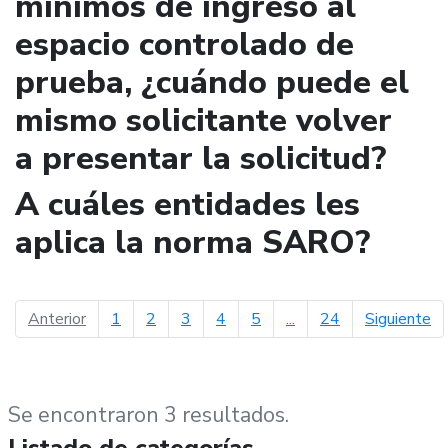
mínimos de ingreso al
espacio controlado de
prueba, ¿cuándo puede el
mismo solicitante volver
a presentar la solicitud?
A cuáles entidades les
aplica la norma SARO?
página anterior
pá
Anterior
1
2
3
4
5
...
24
Siguiente
Se encontraron 3 resultados.