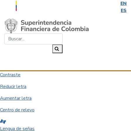
EN
ES
Saltar al contenido principal
Buscar...
Buscar
Desplegar navegación
Contraste
Reducir letra
Aumentar letra
Centro de relevo
Lengua de señas