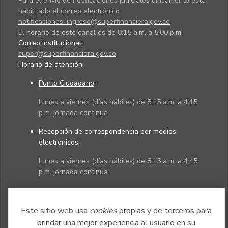
Para el envío de notificaciones judiciales únicamente está
habilitado el correo electrónico
notificaciones_ingreso@superfinanciera.gov.co
El horario de este canal es de 8:15 a.m. a 5:00 p.m.
Correo institucional:
super@superfinanciera.gov.co
Horario de atención
Punto Ciudadano
:
Lunes a viernes (días hábiles) de 8:15 a.m. a 4:15
p.m. jornada continua
Recepción de correspondencia por medios
electrónicos:
Lunes a viernes (días hábiles) de 8:15 a.m. a 4:45
p.m. jornada continua
Políticas
Mapa del sitio
Este sitio web usa
cookies
propias y de terceros para
brindar una mejor experiencia al usuario en su