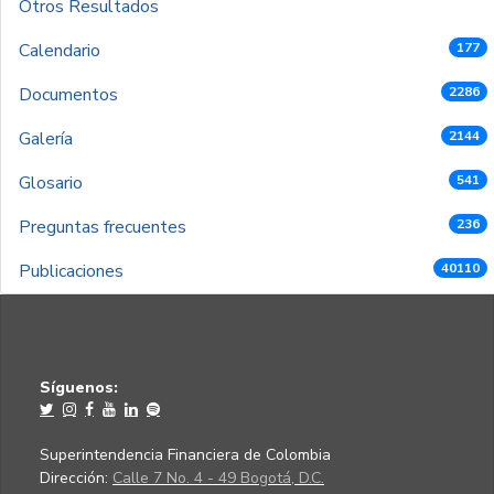
Otros Resultados
Calendario
177
Documentos
2286
Galería
2144
Glosario
541
Preguntas frecuentes
236
Publicaciones
40110
Síguenos:
Superintendencia Financiera de Colombia
Dirección:
Calle 7 No. 4 - 49 Bogotá, D.C.