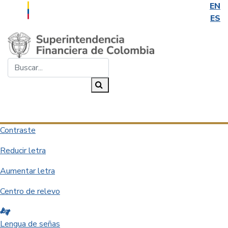
EN
ES
Saltar al contenido principal
Buscar...
Buscar
Desplegar navegación
Contraste
Reducir letra
Aumentar letra
Centro de relevo
Lengua de señas