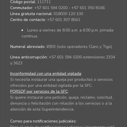
Código postal:
111711
Conmutador:
+57 601 594 0200 - +57 601 350 8166
Línea gratuita nacional:
018000 120 100
Centro de contacto:
+57 601 307 8042
Lunes a viernes de 8:00 a.m. a 6:00 p.m. jornada
continua.
Numeral abreviado:
#903 (solo operadores Claro y Tigo)
Línea anticorrupción:
+57 601 594 0200 extensiones 2334
y 3623
Inconformidad con una entidad vigilada
:
Si necesita instaurar una queja por productos o servicios
ofrecidos por una entidad vigilada por la SFC.
PQRSDF por servicios de la SFC
:
Si quiere instaurar una petición, queja, reclamo, solicitud,
denuncia o felicitación con relación a los servicios o a la
atención de esta Superintendencia.
Correo para notificaciones judiciales: