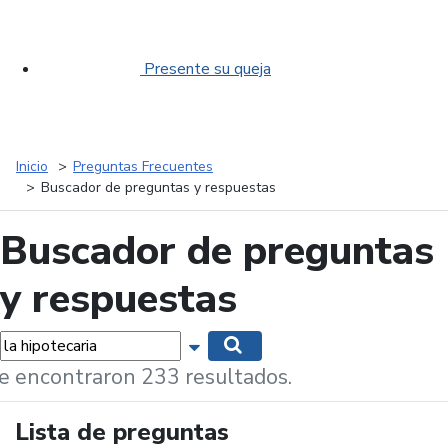
Presente su queja
Inicio
Preguntas Frecuentes
Buscador de preguntas y respuestas
Buscador de preguntas
y respuestas
labras...
Mostrar opciones de búsqueda
Buscar
e encontraron 233 resultados.
Lista de preguntas