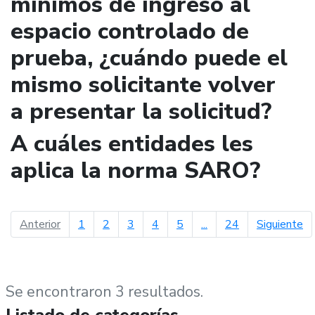
mínimos de ingreso al
espacio controlado de
prueba, ¿cuándo puede el
mismo solicitante volver
a presentar la solicitud?
A cuáles entidades les
aplica la norma SARO?
página anterior
pá
Anterior
1
2
3
4
5
...
24
Siguiente
Se encontraron 3 resultados.