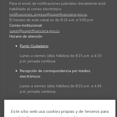
Para el envío de notificaciones judiciales únicamente está
habilitado el correo electrónico
notificaciones_ingreso@superfinanciera.gov.co
El horario de este canal es de 8:15 a.m. a 5:00 p.m.
Correo institucional:
super@superfinanciera.gov.co
Horario de atención
Punto Ciudadano
:
Lunes a viernes (días hábiles) de 8:15 a.m. a 4:15
p.m. jornada continua
Recepción de correspondencia por medios
electrónicos:
Lunes a viernes (días hábiles) de 8:15 a.m. a 4:45
p.m. jornada continua
Políticas
Mapa del sitio
Este sitio web usa
cookies
propias y de terceros para