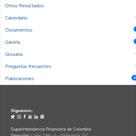
Otros Resultados
Calendario
Documentos
Galería
Glosario
Preguntas frecuentes
Publicaciones
4
Síguenos:
Superintendencia Financiera de Colombia
Dirección:
Calle 7 No. 4 - 49 Bogotá, D.C.