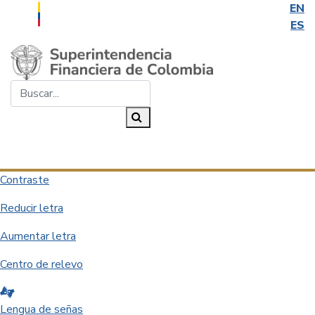
EN
ES
Saltar al contenido principal
Buscar...
Buscar
Desplegar navegación
Contraste
Reducir letra
Aumentar letra
Centro de relevo
Lengua de señas