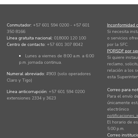
Conmutador:
+57 601 594 0200 - +57 601
Inconformidad c
350 8166
Si necesita ins
Línea gratuita nacional:
018000 120 100
o servicios ofre
Centro de contacto:
+57 601 307 8042
por la SFC.
PQRSDF por ser
Lunes a viernes de 8:00 a.m. a 6:00
Si quiere instau
p.m. jornada continua.
reclamo, solicit
relación a los s
Numeral abreviado:
#903 (solo operadores
esta Superinten
Claro y Tigo)
Correo para noti
Línea anticorrupción:
+57 601 594 0200
Para el envío de
extensiones 2334 y 3623
únicamente está
electrónico
notificaciones_
El horario de es
5:00 p.m.
Correo instituc