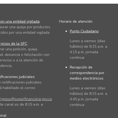
on una entidad vigilada
:
Horario de atención
taurar una queja por productos
Punto Ciudadano
:
cidos por una entidad vigilada
Lunes a viernes (días
vicios de la SFC
:
hábiles) de 8:15 a.m. a
rar una petición, queja,
4:15 p.m. jornada
ud, denuncia o felicitación con
continua
ervicios o a la atención de
dencia.
Recepción de
correspondencia por
ficaciones judiciales:
medios electrónicos:
 notificaciones judiciales
 habilitado el correo
Lunes a viernes (días
hábiles) de 8:15 a.m. a
ingreso@superfinanciera.gov.co
4:45 p.m. jornada
te canal es de 8:15 a.m. a
continua
ional: