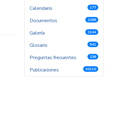
Calendario
177
Documentos
2286
Galería
2144
Glosario
541
Preguntas frecuentes
236
Publicaciones
40110