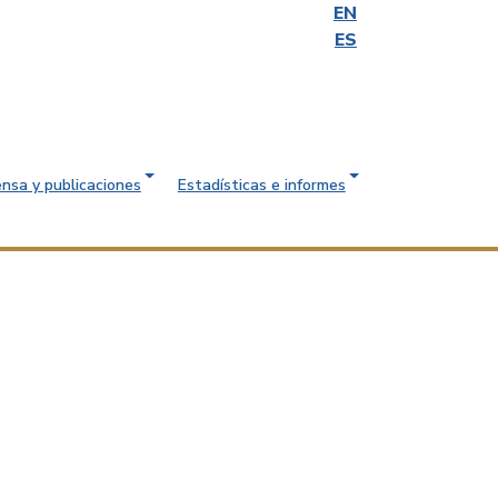
EN
ES
ensa y publicaciones
Estadísticas e informes